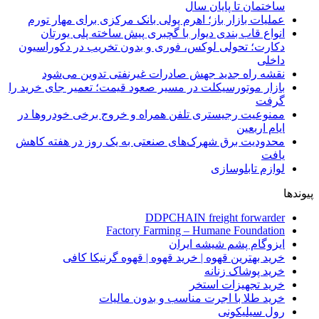
ساختمان تا پایان سال
عملیات بازار باز؛ اهرم پولی بانک مرکزی برای مهار تورم
انواع قاب بندی دیوار با گچبری پیش ساخته پلی یورتان
دکارت؛ تحولی لوکس، فوری و بدون تخریب در دکوراسیون
داخلی
نقشه راه جدید جهش صادرات غیرنفتی تدوین می‌شود
بازار موتورسیکلت در مسیر صعود قیمت؛ تعمیر جای خرید را
گرفت
ممنوعیت رجیستری تلفن همراه و خروج برخی خودروها در
ایام اربعین
محدودیت برق شهرک‌های صنعتی به یک روز در هفته کاهش
یافت
لوازم تابلوسازی
پیوندها
DDPCHAIN freight forwarder
Factory Farming – Humane Foundation
ایزوگام پشم شیشه ایران
خرید بهترین قهوه | خرید قهوه | قهوه گرنیکا کافی
خرید پوشاک زنانه
خرید تجهیزات استخر
خرید طلا با اجرت مناسب و بدون مالیات
رول سیلیکونی