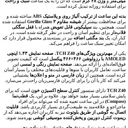
میلی‌متر
و
وزن ۴۸ گرم
است که آن را به یک ساعت
سبک و راحت
برای استفاده روزانه تبدیل کرده است.
بدنه این ساعت از ترکیب آلیاژ روی و پلاستیک ABS
ساخته شده و
برای محافظت بیشتر از
شیشه مقاوم Gorilla Glass ۳
استفاده شده
است. همچنین، بند
سیلیکونی قابل تعویض
همراه با
قفل سگکی
قلاب‌دار
برای تنظیم آسان و راحت در نظر گرفته شده است. در
کنار آن، یک
بند مگنتی اضافه
نیز در بسته‌بندی محصول قرار دارد که
امکان تغییر سبک ساعت را فراهم می‌کند.
یکی از
مهم‌ترین ویژگی‌های TCH Z40
،
صفحه نمایش ۱.۴۳ اینچی
AMOLED با رزولوشن ۴۶۶×۴۶۶ پیکسل
است که کیفیت تصویر
فوق‌العاده‌ای را ارائه می‌دهد.
صفحه نمایش رنگی و لمسی
این
ساعت، تعامل کاربران با منوها و قابلیت‌های مختلف را بسیار آسان
کرده است. همچنین از
زبان فارسی در منو و اعلان‌ها
پشتیبانی
می‌کند که کار با آن را برای کاربران فارسی‌زبان راحت‌تر می‌سازد.
TCH Z40
دارای سنسور
کنترل سطح اکسیژن خون
است که برای
پایش سلامتی بسیار مفید خواهد بود. علاوه بر این، یک
قطب‌نما
(Compass)
در این ساعت تعبیه شده که می‌تواند برای افراد
ماجراجو و علاقه‌مند به طبیعت‌گردی بسیار کاربردی باشد.
قابلیت
اتصال به گوشی از طریق بلوتوث
نیز به کاربران اجازه می‌دهد که از
ریموت کنترل دوربین و پخش‌کننده موسیقی گوشی
بهره‌مند شوند.
این ساعت هوشمند از
ورزش‌های متنوعی
مانند
پیاده‌روی،