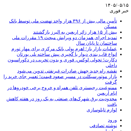
۱۴۰۵/۰۵/۱۵
خبر فوری
تأمین مالی بیش از ۳۹۶ هزار واحد نهضت ملی توسط بانک
مسکن
بیش از ۱۵ هزار زائر اربعین به البرز بازگشتند
تمدید اجرای همزمان دو ویرایش مبحث ۱۹ مقررات ملی
ساختمان تا پایان سال
عملیات بازار باز؛ اهرم پولی بانک مرکزی برای مهار تورم
انواع قاب بندی دیوار با گچبری پیش ساخته پلی یورتان
دکارت؛ تحولی لوکس، فوری و بدون تخریب در دکوراسیون
داخلی
نقشه راه جدید جهش صادرات غیرنفتی تدوین می‌شود
بازار موتورسیکلت در مسیر صعود قیمت؛ تعمیر جای خرید را
گرفت
ممنوعیت رجیستری تلفن همراه و خروج برخی خودروها در
ایام اربعین
محدودیت برق شهرک‌های صنعتی به یک روز در هفته کاهش
یافت
لوازم تابلوسازی
ورود
نوشته تصادفی