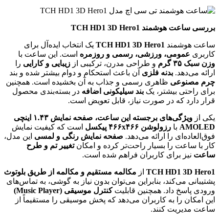
بررسی ساعت هوشمند TCH HD1 3D Hero1
ساعت هوشمند
TCH HD1 3D Hero1
یک انتخاب ایده‌آل برای
کاربری
عمومی، ورزشی، رسمی و روزمره
است. این ساعت با
وزن سبک ۳۵ گرم
و طراحی مدرن، ترکیبی از
زیبایی و کارایی
را
ارائه می‌دهد.
بدنه فلزی
آن باعث استحکام و دوام بیشتر شده و بند
چرم مصنوعی
ظاهری رسمی و جذاب به آن بخشیده است. همچنین
برای راحتی بیشتر، یک
بند سیلیکونی اضافه
در بسته‌بندی محصول
قرار دارد که در صورت نیاز، قابل تعویض است.
یکی از
ویژگی‌های برجسته این ساعت، صفحه نمایش ۱.۴۳ اینچی
AMOLED
با
رزولوشن ۴۶۶x۴۶۶ پیکسل
است که کیفیت نمایش
فوق‌العاده‌ای را ارائه می‌دهد.
صفحه نمایش رنگی و لمسی
این مدل،
کار با ساعت را بسیار راحت‌تر کرده و امکان
تغییر تم و طرح
ساعت
نیز برای کاربران فراهم شده است.
TCH HD1 3D Hero1
از
مکالمه مستقیم و مکالمه از طریق بلوتوث
پشتیبانی می‌کند، بنابراین می‌توان بدون نیاز به گوشی، به تماس‌های
ورودی پاسخ داد. همچنین قابلیت
کنترل موسیقی (Music Player)
این امکان را به کاربران می‌دهد که پخش موسیقی را مستقیماً از
ساعت مدیریت کنند.