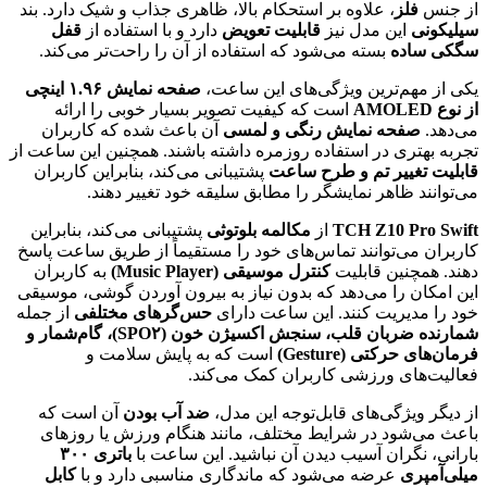
از جنس
فلز
، علاوه بر استحکام بالا، ظاهری جذاب و شیک دارد. بند
سیلیکونی
این مدل نیز
قابلیت تعویض
دارد و با استفاده از
قفل
سگکی ساده
بسته می‌شود که استفاده از آن را راحت‌تر می‌کند.
یکی از مهم‌ترین ویژگی‌های این ساعت،
صفحه نمایش ۱.۹۶ اینچی
از نوع AMOLED
است که کیفیت تصویر بسیار خوبی را ارائه
می‌دهد.
صفحه نمایش رنگی و لمسی
آن باعث شده که کاربران
تجربه بهتری در استفاده روزمره داشته باشند. همچنین این ساعت از
قابلیت تغییر تم و طرح ساعت
پشتیبانی می‌کند، بنابراین کاربران
می‌توانند ظاهر نمایشگر را مطابق سلیقه خود تغییر دهند.
TCH Z10 Pro Swift
از
مکالمه بلوتوثی
پشتیبانی می‌کند، بنابراین
کاربران می‌توانند تماس‌های خود را مستقیماً از طریق ساعت پاسخ
دهند. همچنین قابلیت
کنترل موسیقی (Music Player)
به کاربران
این امکان را می‌دهد که بدون نیاز به بیرون آوردن گوشی، موسیقی
خود را مدیریت کنند. این ساعت دارای
حس‌گرهای مختلفی
از جمله
شمارنده ضربان قلب، سنجش اکسیژن خون (SPO۲)، گام‌شمار و
فرمان‌های حرکتی (Gesture)
است که به پایش سلامت و
فعالیت‌های ورزشی کاربران کمک می‌کند.
از دیگر ویژگی‌های قابل‌توجه این مدل،
ضد آب بودن
آن است که
باعث می‌شود در شرایط مختلف، مانند هنگام ورزش یا روزهای
بارانی، نگران آسیب دیدن آن نباشید. این ساعت با
باتری ۳۰۰
میلی‌آمپری
عرضه می‌شود که ماندگاری مناسبی دارد و با
کابل