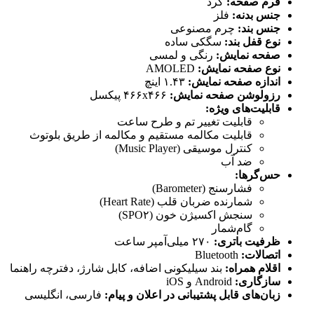
فرم صفحه:
گرد
جنس بدنه:
فلز
جنس بند:
چرم مصنوعی
نوع قفل بند:
سگکی ساده
صفحه نمایش:
رنگی و لمسی
نوع صفحه نمایش:
AMOLED
اندازه صفحه نمایش:
۱.۴۳ اینچ
رزولوشن صفحه نمایش:
۴۶۶x۴۶۶ پیکسل
قابلیت‌های ویژه:
قابلیت تغییر تم و طرح ساعت
قابلیت مکالمه مستقیم و مکالمه از طریق بلوتوث
کنترل موسیقی (Music Player)
ضد آب
حس‌گرها:
فشارسنج (Barometer)
شمارنده ضربان قلب (Heart Rate)
سنجش اکسیژن خون (SPO۲)
گام‌شمار
ظرفیت باتری:
۲۷۰ میلی‌آمپر ساعت
اتصالات:
Bluetooth
اقلام همراه:
بند سیلیکونی اضافه، کابل شارژ، دفترچه راهنما
سازگاری:
Android و iOS
زبان‌های قابل پشتیبانی در اعلان و پیام:
فارسی، انگلیسی