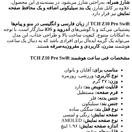
شارژ همراه
، به‌راحتی شارژ می‌شود. در بسته‌بندی این محصول،
علاوه بر کابل شارژ،
یک بند سیلیکونی اضافه و یک محافظ صفحه
نمایش
نیز قرار دارد.
TCH Z10 Pro Swift
از
زبان فارسی و انگلیسی در منو و پیام‌ها
پشتیبانی می‌کند و با گوشی‌های
اندروید و iOS
سازگار است. با توجه
به امکانات متنوع، کیفیت ساخت بالا و طراحی جذاب، این مدل
می‌تواند یک گزینه ایده‌آل برای افرادی باشد که به دنبال یک ساعت
هوشمند
مدرن، کاربردی و مقرون‌به‌صرفه
هستند.
مشخصات فنی ساعت هوشمند TCH Z10 Pro Swift
مناسب برای:
آقایان و بانوان
نوع کاربری:
ورزشی، روزمره
وزن:
۴۷ گرم
قابلیت تعویض بند:
دارد
فرم صفحه:
مستطیل
جنس بدنه:
فلز
جنس بند:
سیلیکون
نوع قفل بند:
سگکی ساده
صفحه نمایش:
رنگی و لمسی
نوع صفحه نمایش:
AMOLED
اندازه صفحه نمایش:
۱.۹۶ اینچ
قابلیت‌های ویژه: