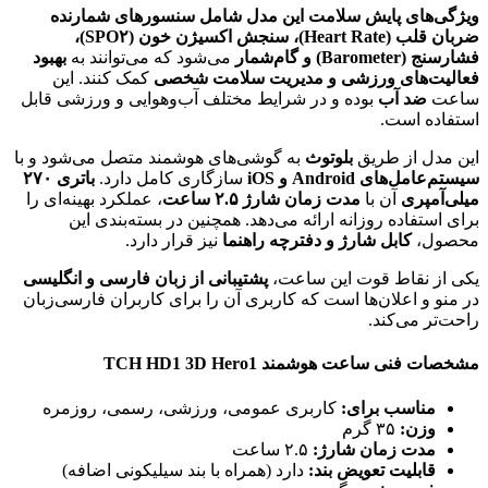
ویژگی‌های پایش سلامت این مدل شامل سنسورهای شمارنده
ضربان قلب (Heart Rate)، سنجش اکسیژن خون (SPO۲)،
فشارسنج (Barometer) و گام‌شمار
می‌شود که می‌توانند به
بهبود
فعالیت‌های ورزشی و مدیریت سلامت شخصی
کمک کنند. این
ساعت
ضد آب
بوده و در شرایط مختلف آب‌وهوایی و ورزشی قابل
استفاده است.
این مدل از طریق
بلوتوث
به گوشی‌های هوشمند متصل می‌شود و با
سیستم‌عامل‌های Android و iOS
سازگاری کامل دارد.
باتری ۲۷۰
میلی‌آمپری
آن با
مدت زمان شارژ ۲.۵ ساعت
، عملکرد بهینه‌ای را
برای استفاده روزانه ارائه می‌دهد. همچنین در بسته‌بندی این
محصول،
کابل شارژ و دفترچه راهنما
نیز قرار دارد.
یکی از نقاط قوت این ساعت،
پشتیبانی از زبان فارسی و انگلیسی
در منو و اعلان‌ها است که کاربری آن را برای کاربران فارسی‌زبان
راحت‌تر می‌کند.
مشخصات فنی ساعت هوشمند TCH HD1 3D Hero1
مناسب برای:
کاربری عمومی، ورزشی، رسمی، روزمره
وزن:
۳۵ گرم
مدت زمان شارژ:
۲.۵ ساعت
قابلیت تعویض بند:
دارد (همراه با بند سیلیکونی اضافه)