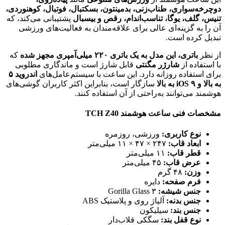
دوچرخه‌سواری، طناب‌زنی، بدمینتون، بسکتبال، فوتبال، کوهنوردی،
تنیس، گلف، یوگا، تناسب‌اندام، رقص و بیسبال
پشتیبانی می‌کند، که
آن را به گزینه‌ای عالی برای علاقه‌مندان به فعالیت‌های ورزشی
تبدیل کرده است.
از نظر
باتری، این مدل به یک باتری ۲۲۰ میلی‌آمپری مجهز شده
که
با استفاده از
شارژر مگنتی
قابل شارژ است و ماندگاری مطلوبی
برای استفاده روزانه دارد. این ساعت با سیستم‌عامل‌های
اندروید ۵
به بالا و iOS ۹ به بالا
سازگار است، بنابراین اکثر کاربران گوشی‌های
هوشمند می‌توانند به‌راحتی از آن استفاده کنند.
مشخصات فنی ساعت هوشمند TCH Z40
نوع کاربری:
ورزشی، روزمره
ابعاد قاب:
۲۴۷ × ۴۷ × ۱۱ میلی‌متر
قطر قاب:
۱۱ میلی‌متر
عرض قاب:
۴۵ میلی‌متر
وزن:
۴۸ گرم
فرم صفحه:
دایره
جنس شیشه:
Gorilla Glass ۳
جنس بدنه:
آلیاژ روی و پلاستیک ABS
جنس بند:
سیلیکون
نوع قفل بند:
سگکی قلاب‌دار