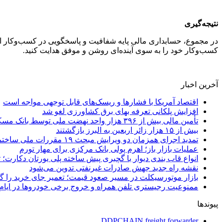
نتیجه‌گیری
در مجموع، حسابداری مالی پایه شفافیت و پاسخگویی در کسب‌وکار است
کسب‌وکار خود را به سوی آینده‌ای روشن و موفق هدایت کنید.
آخرین اخبار
اقتصاد آمریکا با فشارها و ریسک‌های قابل توجهی مواجه است
افزایش پلکانی تعرفه بهای برق کشاورزی لغو شد
تأمین مالی بیش از ۳۹۶ هزار واحد نهضت ملی توسط بانک مسکن
بیش از ۱۵ هزار زائر اربعین به البرز بازگشتند
تمدید اجرای همزمان دو ویرایش مبحث ۱۹ مقررات ملی ساختمان تا پایان سال
عملیات بازار باز؛ اهرم پولی بانک مرکزی برای مهار تورم
انواع قاب بندی دیوار با گچبری پیش ساخته پلی یورتان دکارت
نقشه راه جدید جهش صادرات غیرنفتی تدوین می‌شود
بازار موتورسیکلت در مسیر صعود قیمت؛ تعمیر جای خرید را 
ممنوعیت رجیستری تلفن همراه و خروج برخی خودروها در ایام 
پیوندها
DDPCHAIN freight forwarder