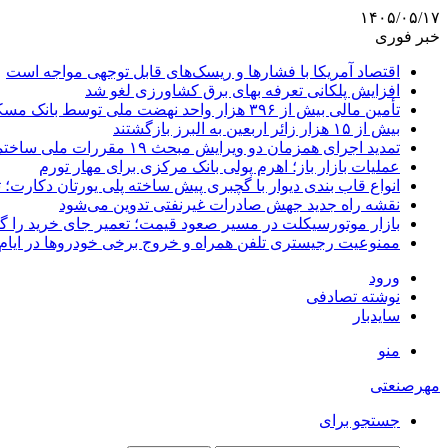
۱۴۰۵/۰۵/۱۷
خبر فوری
اقتصاد آمریکا با فشارها و ریسک‌های قابل توجهی مواجه است
افزایش پلکانی تعرفه بهای برق کشاورزی لغو شد
تأمین مالی بیش از ۳۹۶ هزار واحد نهضت ملی توسط بانک مسکن
بیش از ۱۵ هزار زائر اربعین به البرز بازگشتند
تمدید اجرای همزمان دو ویرایش مبحث ۱۹ مقررات ملی ساختمان تا پایان سال
عملیات بازار باز؛ اهرم پولی بانک مرکزی برای مهار تورم
انواع قاب بندی دیوار با گچبری پیش ساخته پلی یورتان دکارت
نقشه راه جدید جهش صادرات غیرنفتی تدوین می‌شود
بازار موتورسیکلت در مسیر صعود قیمت؛ تعمیر جای خرید را 
ممنوعیت رجیستری تلفن همراه و خروج برخی خودروها در ایام 
ورود
نوشته تصادفی
سایدبار
منو
مهرصنعتی
جستجو برای