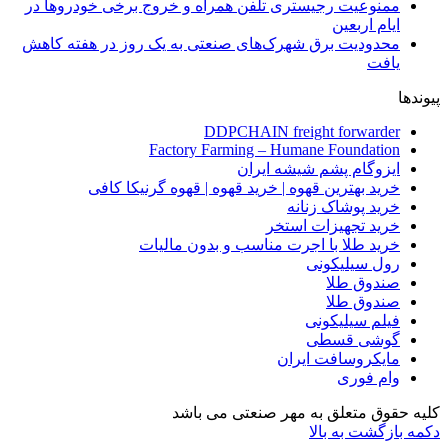
ممنوعیت رجیستری تلفن همراه و خروج برخی خودروها در
ایام اربعین
محدودیت برق شهرک‌های صنعتی به یک روز در هفته کاهش
یافت
پیوندها
DDPCHAIN freight forwarder
Factory Farming – Humane Foundation
ایزوگام پشم شیشه ایران
خرید بهترین قهوه | خرید قهوه | قهوه گرنیکا کافی
خرید پوشاک زنانه
خرید تجهیزات استخر
خرید طلا با اجرت مناسب و بدون مالیات
رول سیلیکونی
صندوق طلا
صندوق طلا
فیلم سیلیکونی
گوشی قسطی
مایکروسافت ایران
وام فوری
کلیه حقوق متعلق به مهر صنعتی می باشد
دکمه بازگشت به بالا