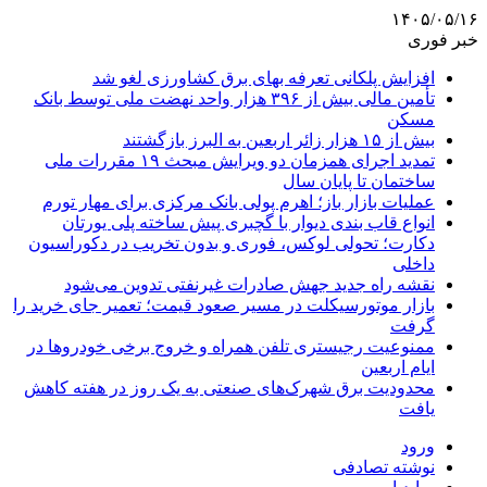
۱۴۰۵/۰۵/۱۶
خبر فوری
افزایش پلکانی تعرفه بهای برق کشاورزی لغو شد
تأمین مالی بیش از ۳۹۶ هزار واحد نهضت ملی توسط بانک
مسکن
بیش از ۱۵ هزار زائر اربعین به البرز بازگشتند
تمدید اجرای همزمان دو ویرایش مبحث ۱۹ مقررات ملی
ساختمان تا پایان سال
عملیات بازار باز؛ اهرم پولی بانک مرکزی برای مهار تورم
انواع قاب بندی دیوار با گچبری پیش ساخته پلی یورتان
دکارت؛ تحولی لوکس، فوری و بدون تخریب در دکوراسیون
داخلی
نقشه راه جدید جهش صادرات غیرنفتی تدوین می‌شود
بازار موتورسیکلت در مسیر صعود قیمت؛ تعمیر جای خرید را
گرفت
ممنوعیت رجیستری تلفن همراه و خروج برخی خودروها در
ایام اربعین
محدودیت برق شهرک‌های صنعتی به یک روز در هفته کاهش
یافت
ورود
نوشته تصادفی