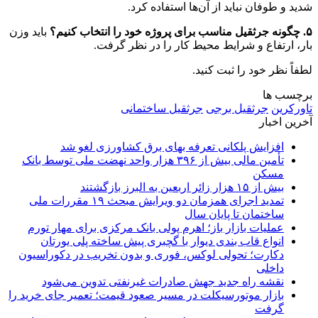
شدید و طوفان نباید از آن‌ها استفاده کرد.
۵. چگونه جرثقیل مناسب برای پروژه خود را انتخاب کنیم؟
باید وزن
بار، ارتفاع و شرایط محیط کار را در نظر گرفت.
لطفاً نظر خود را ثبت کنید.
برچسب ها
تاورکرین
جرثقیل برجی
جرثقیل ساختمانی
آخرین اخبار
افزایش پلکانی تعرفه بهای برق کشاورزی لغو شد
تأمین مالی بیش از ۳۹۶ هزار واحد نهضت ملی توسط بانک
مسکن
بیش از ۱۵ هزار زائر اربعین به البرز بازگشتند
تمدید اجرای همزمان دو ویرایش مبحث ۱۹ مقررات ملی
ساختمان تا پایان سال
عملیات بازار باز؛ اهرم پولی بانک مرکزی برای مهار تورم
انواع قاب بندی دیوار با گچبری پیش ساخته پلی یورتان
دکارت؛ تحولی لوکس، فوری و بدون تخریب در دکوراسیون
داخلی
نقشه راه جدید جهش صادرات غیرنفتی تدوین می‌شود
بازار موتورسیکلت در مسیر صعود قیمت؛ تعمیر جای خرید را
گرفت