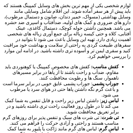
لوازم شخصی یکی از مهم ‌ترین بخش‌ های وسایل کمپینگ هستند که
باید پیش از هر سفر آماده شوند. این اقلام شامل وسایلی مانند
وسایل بهداشتی (مسواک، خمیر دندان، صابون و دستمال مرطوب)،
دارو های ضروری و کمک‌ های اولیه، ضدآفتاب و اسپری ضد حشره
می‌ باشد. همچنین داشتن حوله کوچک، دستمال کاغذی، عینک
آفتابی، کلاه و حتی کیسه زباله برای جمع ‌آوری زباله‌ های شخصی
اهمیت زیادی دارد. تهیه این وسایل باعث می ‌شود تا بتوانید در
سفرهای طبیعت ‌گردی به راحتی از سلامت و بهداشت خود مراقبت
کنید و سفری ایمن ‌تر و آسوده ‌تری داشته باشید. در ادامه این موارد
را بررسی خواهیم کرد.
کفش مناسب:
کفش‌ های مخصوص کمپینگ یا کوهنوردی باید
مقاوم، ضدآب و راحت باشند تا از پاها در برابر مسیرهای
ناهموار، سنگ ‌ها و رطوبت محافظت کنند.
جوراب پشمی
: جوراب پشمی عایق خوبی در برابر سرما است
و باعث گرم نگه داشتن پاها حتی در هوای سرد یا مرطوب
می ‌شود.
لباس زیر
: داشتن لباس زیر راحت و قابل تنفس به شما کمک
می‌ کند تا در طول روز فعالیت راحت‌ تری داشته باشید و در
برابر تعریق محافظت شوید.
تی‌ شرت
: تی‌ شرت ‌های سبک و تنفس‌ پذیر برای روزهای گرم
مناسب هستند و راحتی و آزادی حرکت را فراهم می ‌کنند.
لباس گرم
: لباس ‌های گرم مانند ژاکت یا پلیور به شما کمک