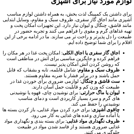
لوازم مورد نیاز برای آشپزی
برای داشتن یک کمپینگ لذت‌ بخش، به همراه داشتن لوازم مناسب
آشپزی مانند اجاق گاز سفری، ظروف سبک و مقاوم، وسایل ابتدایی
مانند قاشق، چنگال و لیوان نیاز دارد. این تجهیزات امکان پخت و
تهیه غذاهای گرم و مقوی را فراهم می‌ کنند و تجربه حضور در
طبیعت را دل ‌پذیرتر و راحت‌ تر می‌ سازند. ما در ادامه برخی از این
اقلام را برای شما توضیح داده ایم.
اجاق گاز سفری یا اجاق الکلی
: امکان پخت غذا در هر مکان را
فراهم کرده و جایگزین مناسبی برای آتش در مناطقی است
که روشن کردن آتش امکان ‌پذیر نیست.
ظروف سبک و مقاوم
: شامل قابلمه، تابه و بشقاب که قابل
حمل باشند و در برابر فشار یا ضربه مقاوم هستند.
ست قاشق و چنگال
: لوازمی ضروری برای خوردن غذا در
طبیعت که وزن کم و قابلیت حمل آسان دارند.
لیوان یا ماگ حرارتی
: برای نوشیدن چای، قهوه یا نوشیدنی
های گرم و سرد بسیار کاربردی است و دمای مناسب
نوشیدنی را حفظ می ‌کند.
چاقوی آشپزی
: برای خرد کردن مواد غذایی، باز کردن بسته‌ ها
یا آماده‌ سازی وعده‌ های غذایی به کار می ‌رود.
ظروف نگهداری مواد غذایی
: برای بسته‌ بندی و نگهداری مواد
غذایی ضروری هستند و از فاسد شدن مواد در طبیعت
جلوگیری می ‌کنند.