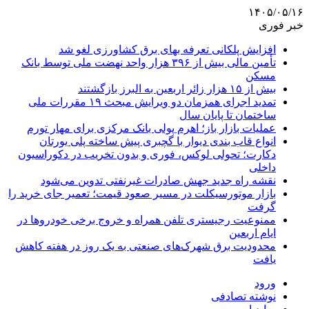
۱۴۰۵/۰۵/۱۶
خبر فوری
افزایش پلکانی تعرفه بهای برق کشاورزی لغو شد
تأمین مالی بیش از ۳۹۶ هزار واحد نهضت ملی توسط بانک
مسکن
بیش از ۱۵ هزار زائر اربعین به البرز بازگشتند
تمدید اجرای همزمان دو ویرایش مبحث ۱۹ مقررات ملی
ساختمان تا پایان سال
عملیات بازار باز؛ اهرم پولی بانک مرکزی برای مهار تورم
انواع قاب بندی دیوار با گچبری پیش ساخته پلی یورتان
دکارت؛ تحولی لوکس، فوری و بدون تخریب در دکوراسیون
داخلی
نقشه راه جدید جهش صادرات غیرنفتی تدوین می‌شود
بازار موتورسیکلت در مسیر صعود قیمت؛ تعمیر جای خرید را
گرفت
ممنوعیت رجیستری تلفن همراه و خروج برخی خودروها در
ایام اربعین
محدودیت برق شهرک‌های صنعتی به یک روز در هفته کاهش
یافت
ورود
نوشته تصادفی