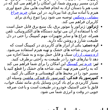
کردن مسیر روبروی شما، این امکان را فراهم می‌ کند که در
شب هم با دستان آزاد به انجام فعالیت هایی مثل جمع ‌آوری
هیزم یا آماده‌ سازی غذا بپردازید. در این میان
خرید چراغ
پیشانی رونیکس
توصیه می شود زیرا تنوع زیادی برای
کاربران فراهم می کند.
ژنراتور
: ژنراتور یا موتور برق، یک منبع برق قابل حمل است
که با استفاده از آن می ‌توانید دستگاه ‌های الکترونیکی، تلفن
همراه، چراغ‌ ها و سایر تجهیزات مهم کمپینگ را حتی در دل
طبیعت شارژ و روشن نگه دارید.
اره دستی
: یکی از ابزار های کاربردی در کمپینگ است که
برای بریدن شاخه‌ های خشک و تهیه هیزم استفاده می‌شود.
اره دستی ارزان
سبک و قابل حمل بوده و به شما اجازه می‌
دهد تا نیازهای خود را در طبیعت به راحتی برطرف کنید.
تبر
:
خرید
تبر
کمپینگ
این امکان را برای شما فراهم می‌ کند
که به راحتی هیزم تهیه کنید، شاخه ‌های خشک را قطع کنید یا
مسیر خود را در محیط‌ های کوهستانی و جنگلی باز کنید.
کمپرسور باد فندکی
:
کمپرسور باد فندکی ماشین
وسیله‌ ای
بسیار کاربردی برای باد کردن وسایل بادی مانند تشک خواب،
قایق یا حتی لاستیک خودرو در طبیعت است و باعث صرفه
‌جویی در وقت و انرژی شما می‌ شود.