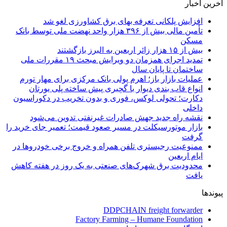
آخرین اخبار
افزایش پلکانی تعرفه بهای برق کشاورزی لغو شد
تأمین مالی بیش از ۳۹۶ هزار واحد نهضت ملی توسط بانک
مسکن
بیش از ۱۵ هزار زائر اربعین به البرز بازگشتند
تمدید اجرای همزمان دو ویرایش مبحث ۱۹ مقررات ملی
ساختمان تا پایان سال
عملیات بازار باز؛ اهرم پولی بانک مرکزی برای مهار تورم
انواع قاب بندی دیوار با گچبری پیش ساخته پلی یورتان
دکارت؛ تحولی لوکس، فوری و بدون تخریب در دکوراسیون
داخلی
نقشه راه جدید جهش صادرات غیرنفتی تدوین می‌شود
بازار موتورسیکلت در مسیر صعود قیمت؛ تعمیر جای خرید را
گرفت
ممنوعیت رجیستری تلفن همراه و خروج برخی خودروها در
ایام اربعین
محدودیت برق شهرک‌های صنعتی به یک روز در هفته کاهش
یافت
پیوندها
DDPCHAIN freight forwarder
Factory Farming – Humane Foundation