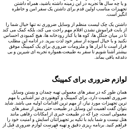
و یا چه سال‌ ها تجربه در این زمینه داشته باشید، همراه داشتن
تجهیزات مناسب اولین قدم برای داشتن یک سفر امن و خاطره‌
انگیز است.
داشتن یک چک ‌لیست منظم از وسایل ضروری نه تنها خیال شما را
از بابت فراموش نشدن اقلام مهم راحت می‌ کند، بلکه کمک می‌ کند
تا در میان جنگل ‌ها، کوه‌ ها یا کنار رودخانه ‌ها، هیچ کمبودی احساس
نکنید و با خیال آسوده از سفر خود لذت ببرید. در ادامه این مطلب
قرار است با ابزار ها و ملزومات ضروری برای یک کمپینگ موفق
بیشتر آشنا شویم تا سفر به طبیعت،همواره ‌تجربه ‌ای شیرین و بی
‌دغدغه باقی بماند.
لوازم ضروری برای کمپینگ
همان‌ طور که در سفر های معمولی تهیه چمدان و بستن وسایل
ضروری اهمیت دارد، برای کمپینگ و کوهنوردی نیز آشنایی با مهم
‌ترین تجهیزات مورد نیاز، از مهم ترین اقدامات اولیه می باشد. شاید
بتوان گفت اهمیت این وسایل در طبیعت حتی بیش از سفر های
معمولی است، چرا که در طبیعت خبری از امکانات رفاهی مانند
هتل نیست و شما باید با تکیه بر تجهیزاتتان آسایش و امنیت خود را
فراهم کنید. برنامه ‌ریزی دقیق و تهیه فهرست لوازم ضروری قبل از