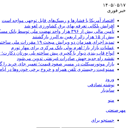
۱۴۰۵/۰۵/۱۷
خبر فوری
اقتصاد آمریکا با فشارها و ریسک‌های قابل توجهی مواجه است
افزایش پلکانی تعرفه بهای برق کشاورزی لغو شد
تأمین مالی بیش از ۳۹۶ هزار واحد نهضت ملی توسط بانک مسکن
بیش از ۱۵ هزار زائر اربعین به البرز بازگشتند
تمدید اجرای همزمان دو ویرایش مبحث ۱۹ مقررات ملی ساختمان تا پایان سال
عملیات بازار باز؛ اهرم پولی بانک مرکزی برای مهار تورم
انواع قاب بندی دیوار با گچبری پیش ساخته پلی یورتان دکارت
نقشه راه جدید جهش صادرات غیرنفتی تدوین می‌شود
بازار موتورسیکلت در مسیر صعود قیمت؛ تعمیر جای خرید را 
ممنوعیت رجیستری تلفن همراه و خروج برخی خودروها در ایام 
ورود
نوشته تصادفی
سایدبار
منو
مهرصنعتی
جستجو برای