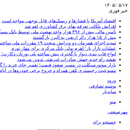
۱۴۰۵/۰۵/۱۷
خبر فوری
اقتصاد آمریکا با فشارها و ریسک‌های قابل توجهی مواجه است
افزایش پلکانی تعرفه بهای برق کشاورزی لغو شد
تأمین مالی بیش از ۳۹۶ هزار واحد نهضت ملی توسط بانک مسکن
بیش از ۱۵ هزار زائر اربعین به البرز بازگشتند
تمدید اجرای همزمان دو ویرایش مبحث ۱۹ مقررات ملی ساختمان تا پایان سال
عملیات بازار باز؛ اهرم پولی بانک مرکزی برای مهار تورم
انواع قاب بندی دیوار با گچبری پیش ساخته پلی یورتان دکارت
نقشه راه جدید جهش صادرات غیرنفتی تدوین می‌شود
بازار موتورسیکلت در مسیر صعود قیمت؛ تعمیر جای خرید را 
ممنوعیت رجیستری تلفن همراه و خروج برخی خودروها در ایام 
ورود
نوشته تصادفی
سایدبار
منو
مهرصنعتی
جستجو برای