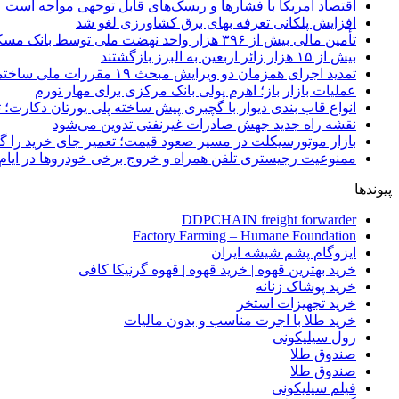
اقتصاد آمریکا با فشارها و ریسک‌های قابل توجهی مواجه است
افزایش پلکانی تعرفه بهای برق کشاورزی لغو شد
تأمین مالی بیش از ۳۹۶ هزار واحد نهضت ملی توسط بانک مسکن
بیش از ۱۵ هزار زائر اربعین به البرز بازگشتند
تمدید اجرای همزمان دو ویرایش مبحث ۱۹ مقررات ملی ساختمان تا پایان سال
عملیات بازار باز؛ اهرم پولی بانک مرکزی برای مهار تورم
انواع قاب بندی دیوار با گچبری پیش ساخته پلی یورتان دکارت
نقشه راه جدید جهش صادرات غیرنفتی تدوین می‌شود
بازار موتورسیکلت در مسیر صعود قیمت؛ تعمیر جای خرید را 
ممنوعیت رجیستری تلفن همراه و خروج برخی خودروها در ایام 
پیوندها
DDPCHAIN freight forwarder
Factory Farming – Humane Foundation
ایزوگام پشم شیشه ایران
خرید بهترین قهوه | خرید قهوه | قهوه گرنیکا کافی
خرید پوشاک زنانه
خرید تجهیزات استخر
خرید طلا با اجرت مناسب و بدون مالیات
رول سیلیکونی
صندوق طلا
صندوق طلا
فیلم سیلیکونی