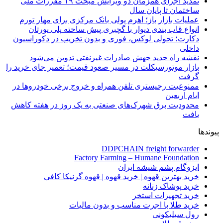
تمدید اجرای همزمان دو ویرایش مبحث ۱۹ مقررات ملی
ساختمان تا پایان سال
عملیات بازار باز؛ اهرم پولی بانک مرکزی برای مهار تورم
انواع قاب بندی دیوار با گچبری پیش ساخته پلی یورتان
دکارت؛ تحولی لوکس، فوری و بدون تخریب در دکوراسیون
داخلی
نقشه راه جدید جهش صادرات غیرنفتی تدوین می‌شود
بازار موتورسیکلت در مسیر صعود قیمت؛ تعمیر جای خرید را
گرفت
ممنوعیت رجیستری تلفن همراه و خروج برخی خودروها در
ایام اربعین
محدودیت برق شهرک‌های صنعتی به یک روز در هفته کاهش
یافت
پیوندها
DDPCHAIN freight forwarder
Factory Farming – Humane Foundation
ایزوگام پشم شیشه ایران
خرید بهترین قهوه | خرید قهوه | قهوه گرنیکا کافی
خرید پوشاک زنانه
خرید تجهیزات استخر
خرید طلا با اجرت مناسب و بدون مالیات
رول سیلیکونی