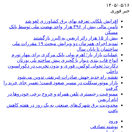
۱۴۰۵/۰۵/۱۶
خبر فوری
افزایش پلکانی تعرفه بهای برق کشاورزی لغو شد
تأمین مالی بیش از ۳۹۶ هزار واحد نهضت ملی توسط بانک
مسکن
بیش از ۱۵ هزار زائر اربعین به البرز بازگشتند
تمدید اجرای همزمان دو ویرایش مبحث ۱۹ مقررات ملی
ساختمان تا پایان سال
عملیات بازار باز؛ اهرم پولی بانک مرکزی برای مهار تورم
انواع قاب بندی دیوار با گچبری پیش ساخته پلی یورتان
دکارت؛ تحولی لوکس، فوری و بدون تخریب در دکوراسیون
داخلی
نقشه راه جدید جهش صادرات غیرنفتی تدوین می‌شود
بازار موتورسیکلت در مسیر صعود قیمت؛ تعمیر جای خرید را
گرفت
ممنوعیت رجیستری تلفن همراه و خروج برخی خودروها در
ایام اربعین
محدودیت برق شهرک‌های صنعتی به یک روز در هفته کاهش
یافت
ورود
نوشته تصادفی