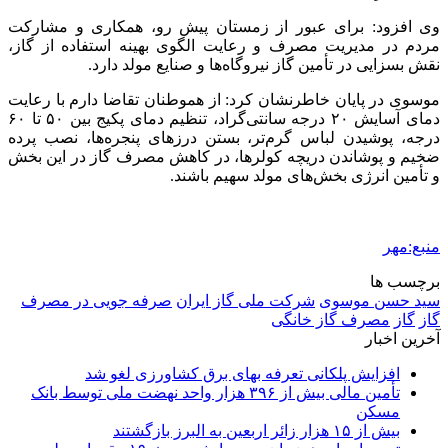
وی افزود: برای عبور از زمستان پیش رو، همکاری و مشارکت
مردم در مدیریت مصرف و رعایت الگوی بهینه استفاده از گاز،
نقش بسزایی در تأمین گاز نیروگاه‌ها و صنایع مولد دارد.
موسوی در پایان خاطرنشان کرد: از هموطنان تقاضا دارم با رعایت
دمای آسایش ۲۰ درجه سانتی‌گراد، تنظیم دمای پکیج بین ۵۰ تا ۶۰
درجه، پوشیدن لباس گرم‌تر، بستن درزهای پنجره‌ها، نصب پرده
ضخیم و پوشاندن دریچه کولرها، در کاهش مصرف گاز در این بخش
و تأمین انرژی بخش‌های مولد سهیم باشند.
منبع:مهر
برچسب ها
سید حسن موسوی
شرکت ملی گاز ایران
صرفه جویی در مصرف
گاز
گاز
مصرف گاز خانگی
آخرین اخبار
افزایش پلکانی تعرفه بهای برق کشاورزی لغو شد
تأمین مالی بیش از ۳۹۶ هزار واحد نهضت ملی توسط بانک
مسکن
بیش از ۱۵ هزار زائر اربعین به البرز بازگشتند