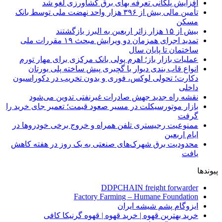
افزایش پلکانی تعرفه بهای برق کشاورزی لغو شد
تأمین مالی بیش از ۳۹۶ هزار واحد نهضت ملی توسط بانک
مسکن
بیش از ۱۵ هزار زائر اربعین به البرز بازگشتند
تمدید اجرای همزمان دو ویرایش مبحث ۱۹ مقررات ملی
ساختمان تا پایان سال
عملیات بازار باز؛ اهرم پولی بانک مرکزی برای مهار تورم
انواع قاب بندی دیوار با گچبری پیش ساخته پلی یورتان
دکارت؛ تحولی لوکس، فوری و بدون تخریب در دکوراسیون
داخلی
نقشه راه جدید جهش صادرات غیرنفتی تدوین می‌شود
بازار موتورسیکلت در مسیر صعود قیمت؛ تعمیر جای خرید را
گرفت
ممنوعیت رجیستری تلفن همراه و خروج برخی خودروها در
ایام اربعین
محدودیت برق شهرک‌های صنعتی به یک روز در هفته کاهش
یافت
پیوندها
DDPCHAIN freight forwarder
Factory Farming – Humane Foundation
ایزوگام پشم شیشه ایران
خرید بهترین قهوه | خرید قهوه | قهوه گرنیکا کافی