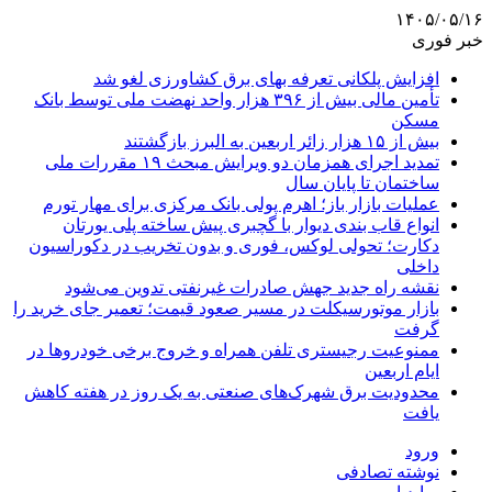
۱۴۰۵/۰۵/۱۶
خبر فوری
افزایش پلکانی تعرفه بهای برق کشاورزی لغو شد
تأمین مالی بیش از ۳۹۶ هزار واحد نهضت ملی توسط بانک
مسکن
بیش از ۱۵ هزار زائر اربعین به البرز بازگشتند
تمدید اجرای همزمان دو ویرایش مبحث ۱۹ مقررات ملی
ساختمان تا پایان سال
عملیات بازار باز؛ اهرم پولی بانک مرکزی برای مهار تورم
انواع قاب بندی دیوار با گچبری پیش ساخته پلی یورتان
دکارت؛ تحولی لوکس، فوری و بدون تخریب در دکوراسیون
داخلی
نقشه راه جدید جهش صادرات غیرنفتی تدوین می‌شود
بازار موتورسیکلت در مسیر صعود قیمت؛ تعمیر جای خرید را
گرفت
ممنوعیت رجیستری تلفن همراه و خروج برخی خودروها در
ایام اربعین
محدودیت برق شهرک‌های صنعتی به یک روز در هفته کاهش
یافت
ورود
نوشته تصادفی