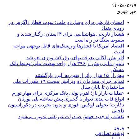
۱۴۰۵/۰۵/۱۹
خبر فوری
امضای تاریخی برای وصل دو ملت؛ سوت قطار زاگرس در
رویای بغداد
هشدار نارنجی هواشناسی برای ۴ استان؛ رگبار شدید و
سقوط سنگ در راه است
اقتصاد آمریکا با فشارها و ریسک‌های قابل توجهی مواجه
است
افزایش پلکانی تعرفه بهای برق کشاورزی لغو شد
تأمین مالی بیش از ۳۹۶ هزار واحد نهضت ملی توسط بانک
مسکن
بیش از ۱۵ هزار زائر اربعین به البرز بازگشتند
تمدید اجرای همزمان دو ویرایش مبحث ۱۹ مقررات ملی
ساختمان تا پایان سال
عملیات بازار باز؛ اهرم پولی بانک مرکزی برای مهار تورم
انواع قاب بندی دیوار با گچبری پیش ساخته پلی یورتان
دکارت؛ تحولی لوکس، فوری و بدون تخریب در دکوراسیون
داخلی
نقشه راه جدید جهش صادرات غیرنفتی تدوین می‌شود
ورود
نوشته تصادفی