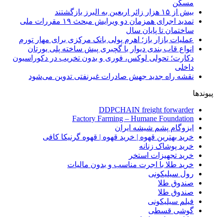
مسکن
بیش از ۱۵ هزار زائر اربعین به البرز بازگشتند
تمدید اجرای همزمان دو ویرایش مبحث ۱۹ مقررات ملی
ساختمان تا پایان سال
عملیات بازار باز؛ اهرم پولی بانک مرکزی برای مهار تورم
انواع قاب بندی دیوار با گچبری پیش ساخته پلی یورتان
دکارت؛ تحولی لوکس، فوری و بدون تخریب در دکوراسیون
داخلی
نقشه راه جدید جهش صادرات غیرنفتی تدوین می‌شود
پیوندها
DDPCHAIN freight forwarder
Factory Farming – Humane Foundation
ایزوگام پشم شیشه ایران
خرید بهترین قهوه | خرید قهوه | قهوه گرنیکا کافی
خرید پوشاک زنانه
خرید تجهیزات استخر
خرید طلا با اجرت مناسب و بدون مالیات
رول سیلیکونی
صندوق طلا
صندوق طلا
فیلم سیلیکونی
گوشی قسطی