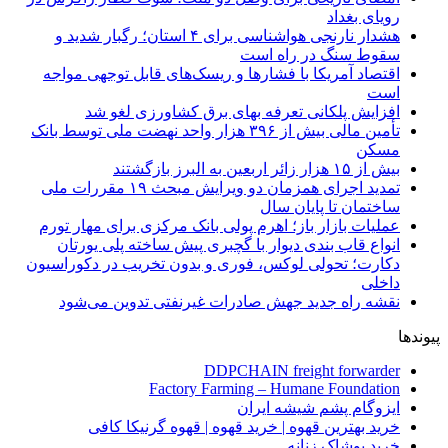
رویای بغداد
هشدار نارنجی هواشناسی برای ۴ استان؛ رگبار شدید و
سقوط سنگ در راه است
اقتصاد آمریکا با فشارها و ریسک‌های قابل توجهی مواجه
است
افزایش پلکانی تعرفه بهای برق کشاورزی لغو شد
تأمین مالی بیش از ۳۹۶ هزار واحد نهضت ملی توسط بانک
مسکن
بیش از ۱۵ هزار زائر اربعین به البرز بازگشتند
تمدید اجرای همزمان دو ویرایش مبحث ۱۹ مقررات ملی
ساختمان تا پایان سال
عملیات بازار باز؛ اهرم پولی بانک مرکزی برای مهار تورم
انواع قاب بندی دیوار با گچبری پیش ساخته پلی یورتان
دکارت؛ تحولی لوکس، فوری و بدون تخریب در دکوراسیون
داخلی
نقشه راه جدید جهش صادرات غیرنفتی تدوین می‌شود
پیوندها
DDPCHAIN freight forwarder
Factory Farming – Humane Foundation
ایزوگام پشم شیشه ایران
خرید بهترین قهوه | خرید قهوه | قهوه گرنیکا کافی
خرید پوشاک زنانه