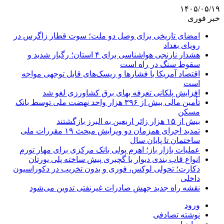
۱۴۰۵/۰۵/۱۹
خبر فوری
امضای تاریخی برای وصل دو ملت؛ سوت قطار زاگرس در
رویای بغداد
هشدار نارنجی هواشناسی برای ۴ استان؛ رگبار شدید و
سقوط سنگ در راه است
اقتصاد آمریکا با فشارها و ریسک‌های قابل توجهی مواجه
است
افزایش پلکانی تعرفه بهای برق کشاورزی لغو شد
تأمین مالی بیش از ۳۹۶ هزار واحد نهضت ملی توسط بانک
مسکن
بیش از ۱۵ هزار زائر اربعین به البرز بازگشتند
تمدید اجرای همزمان دو ویرایش مبحث ۱۹ مقررات ملی
ساختمان تا پایان سال
عملیات بازار باز؛ اهرم پولی بانک مرکزی برای مهار تورم
انواع قاب بندی دیوار با گچبری پیش ساخته پلی یورتان
دکارت؛ تحولی لوکس، فوری و بدون تخریب در دکوراسیون
داخلی
نقشه راه جدید جهش صادرات غیرنفتی تدوین می‌شود
ورود
نوشته تصادفی