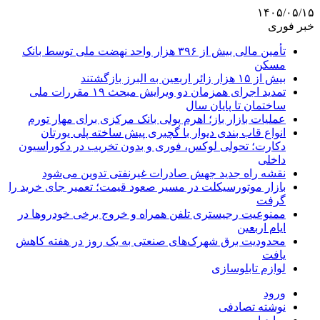
۱۴۰۵/۰۵/۱۵
خبر فوری
تأمین مالی بیش از ۳۹۶ هزار واحد نهضت ملی توسط بانک
مسکن
بیش از ۱۵ هزار زائر اربعین به البرز بازگشتند
تمدید اجرای همزمان دو ویرایش مبحث ۱۹ مقررات ملی
ساختمان تا پایان سال
عملیات بازار باز؛ اهرم پولی بانک مرکزی برای مهار تورم
انواع قاب بندی دیوار با گچبری پیش ساخته پلی یورتان
دکارت؛ تحولی لوکس، فوری و بدون تخریب در دکوراسیون
داخلی
نقشه راه جدید جهش صادرات غیرنفتی تدوین می‌شود
بازار موتورسیکلت در مسیر صعود قیمت؛ تعمیر جای خرید را
گرفت
ممنوعیت رجیستری تلفن همراه و خروج برخی خودروها در
ایام اربعین
محدودیت برق شهرک‌های صنعتی به یک روز در هفته کاهش
یافت
لوازم تابلوسازی
ورود
نوشته تصادفی