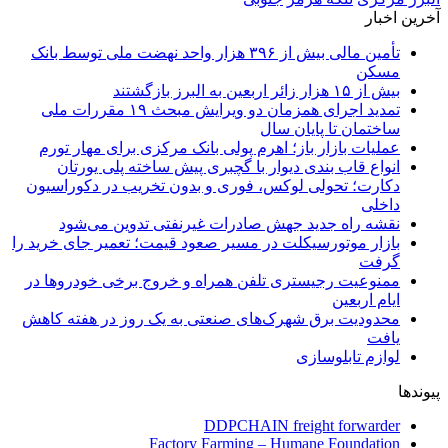
آخرین اخبار
تأمین مالی بیش از ۳۹۶ هزار واحد نهضت ملی توسط بانک
مسکن
بیش از ۱۵ هزار زائر اربعین به البرز بازگشتند
تمدید اجرای همزمان دو ویرایش مبحث ۱۹ مقررات ملی
ساختمان تا پایان سال
عملیات بازار باز؛ اهرم پولی بانک مرکزی برای مهار تورم
انواع قاب بندی دیوار با گچبری پیش ساخته پلی یورتان
دکارت؛ تحولی لوکس، فوری و بدون تخریب در دکوراسیون
داخلی
نقشه راه جدید جهش صادرات غیرنفتی تدوین می‌شود
بازار موتورسیکلت در مسیر صعود قیمت؛ تعمیر جای خرید را
گرفت
ممنوعیت رجیستری تلفن همراه و خروج برخی خودروها در
ایام اربعین
محدودیت برق شهرک‌های صنعتی به یک روز در هفته کاهش
یافت
لوازم تابلوسازی
پیوندها
DDPCHAIN freight forwarder
Factory Farming – Humane Foundation