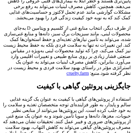
پایین‌تری هستند و خطر ابتلا به بیماری‌های قلبی عروقی را کاهش
می‌دهند. همچنین، کاهش مصرف لبنیات می‌تواند به رفع برخی
مشکلات گوارشی مانند عدم تحمل لاکتوز و حساسیت‌های غذایی
کمک کند که به نوبه خود کیفیت زندگی فرد را بهبود می‌بخشد.
از طرف دیگر، انتخاب منابع غنی از کلسیم و ویتامین D به‌جای
محصولات لبنی، مانند سبزیجات برگ سبز، دانه‌ها و منابع غنی‌سازی
شده، می‌تواند به تأمین نیازهای تغذیه‌ای و حفظ استخوان‌ها کمک
کند. این تغییرات نه تنها به سلامت فردی بلکه به حفظ محیط زیست
نیز کمک می‌کند، چرا که تولید محصولات لبنی به‌ویژه در مقیاس
صنعتی فشار زیادی بر روی منابع طبیعی و تغییرات اقلیمی وارد
می‌آورد. بنابراین، کاهش مصرف لبنیات می‌تواند به عنوان یک
استراتژی مؤثر در راستای بهبود سلامت فردی و محیط زیست در
نظر گرفته شود.منبع:
cruelty.farm
جایگزینی پروتئین گیاهی با کیفیت
استفاده از پروتئین‌های گیاهی با کیفیت به عنوان یک گزینه غذایی
سالم و پایدار، به طور فزاینده‌ای توجه متخصصان تغذیه و سلامت را
به خود جلب کرده است. این پروتئین‌ها می‌توانند از منابعی نظیر
حبوبات، مغزها، دانه‌ها و سویا تأمین شوند و به عنوان یک منبع غنی
از پروتئین‌های ضروری و فیبر عمل کنند. تحقیقات نشان می‌دهند که
مصرف پروتئین‌های گیاهی می‌تواند به کاهش التهاب، بهبود سلامت
قلب و عروق و حفظ وزن سالم کمک کند، در حالی که خطر ابتلا به