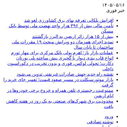
۱۴۰۵/۰۵/۱۶
خبر فوری
افزایش پلکانی تعرفه بهای برق کشاورزی لغو شد
تأمین مالی بیش از ۳۹۶ هزار واحد نهضت ملی توسط بانک
مسکن
بیش از ۱۵ هزار زائر اربعین به البرز بازگشتند
تمدید اجرای همزمان دو ویرایش مبحث ۱۹ مقررات ملی
ساختمان تا پایان سال
عملیات بازار باز؛ اهرم پولی بانک مرکزی برای مهار تورم
انواع قاب بندی دیوار با گچبری پیش ساخته پلی یورتان
دکارت؛ تحولی لوکس، فوری و بدون تخریب در دکوراسیون
داخلی
نقشه راه جدید جهش صادرات غیرنفتی تدوین می‌شود
بازار موتورسیکلت در مسیر صعود قیمت؛ تعمیر جای خرید را
گرفت
ممنوعیت رجیستری تلفن همراه و خروج برخی خودروها در
ایام اربعین
محدودیت برق شهرک‌های صنعتی به یک روز در هفته کاهش
یافت
ورود
نوشته تصادفی