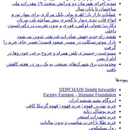
تمدید اجرای همزمان دو ویرایش مبحث ۱۹ مقررات ملی
ساختمان تا پایان سال
عملیات بازار باز؛ اهرم پولی بانک مرکزی برای مهار تورم
انواع قاب بندی دیوار با گچبری پیش ساخته پلی یورتان
دکارت؛ تحولی لوکس، فوری و بدون تخریب در دکوراسیون
داخلی
نقشه راه جدید جهش صادرات غیرنفتی تدوین می‌شود
بازار موتورسیکلت در مسیر صعود قیمت؛ تعمیر جای خرید را
گرفت
ممنوعیت رجیستری تلفن همراه و خروج برخی خودروها در
ایام اربعین
محدودیت برق شهرک‌های صنعتی به یک روز در هفته کاهش
یافت
پیوندها
DDPCHAIN freight forwarder
Factory Farming – Humane Foundation
ایزوگام پشم شیشه ایران
خرید بهترین قهوه | خرید قهوه | قهوه گرنیکا کافی
خرید پوشاک زنانه
خرید تجهیزات استخر
خرید طلا با اجرت مناسب و بدون مالیات
رول سیلیکونی