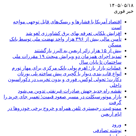
۱۴۰۵/۰۵/۱۸
خبر فوری
اقتصاد آمریکا با فشارها و ریسک‌های قابل توجهی مواجه
است
افزایش پلکانی تعرفه بهای برق کشاورزی لغو شد
تأمین مالی بیش از ۳۹۶ هزار واحد نهضت ملی توسط بانک
مسکن
بیش از ۱۵ هزار زائر اربعین به البرز بازگشتند
تمدید اجرای همزمان دو ویرایش مبحث ۱۹ مقررات ملی
ساختمان تا پایان سال
عملیات بازار باز؛ اهرم پولی بانک مرکزی برای مهار تورم
انواع قاب بندی دیوار با گچبری پیش ساخته پلی یورتان
دکارت؛ تحولی لوکس، فوری و بدون تخریب در دکوراسیون
داخلی
نقشه راه جدید جهش صادرات غیرنفتی تدوین می‌شود
بازار موتورسیکلت در مسیر صعود قیمت؛ تعمیر جای خرید را
گرفت
ممنوعیت رجیستری تلفن همراه و خروج برخی خودروها در
ایام اربعین
ورود
نوشته تصادفی