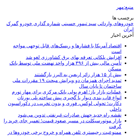
منبع:مهر
برچسب ها
خودروهای وارداتی
سید تیمور حسینی
شماره گذاری خودرو
گمرک
ایران
آخرین اخبار
اقتصاد آمریکا با فشارها و ریسک‌های قابل توجهی مواجه
است
افزایش پلکانی تعرفه بهای برق کشاورزی لغو شد
تأمین مالی بیش از ۳۹۶ هزار واحد نهضت ملی توسط بانک
مسکن
بیش از ۱۵ هزار زائر اربعین به البرز بازگشتند
تمدید اجرای همزمان دو ویرایش مبحث ۱۹ مقررات ملی
ساختمان تا پایان سال
عملیات بازار باز؛ اهرم پولی بانک مرکزی برای مهار تورم
انواع قاب بندی دیوار با گچبری پیش ساخته پلی یورتان
دکارت؛ تحولی لوکس، فوری و بدون تخریب در دکوراسیون
داخلی
نقشه راه جدید جهش صادرات غیرنفتی تدوین می‌شود
بازار موتورسیکلت در مسیر صعود قیمت؛ تعمیر جای خرید را
گرفت
ممنوعیت رجیستری تلفن همراه و خروج برخی خودروها در