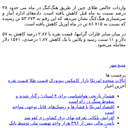
واردات خالص طلای چین از طریق هنگ‌کنگ در ماه می حدود ۳۸
درصد نسبت به ماه قبل کاهش یافته است. داده‌های اداره آمار و
سرشماری هنگ‌کنگ نشان می‌دهد که این رقم به ۵۳.۶۷۴ تن رسیده
که نسبت به ۸۶.۷۱۵ تن در ماه آوریل کاهش یافته است.
در میان سایر فلزات گرانبها، قیمت نقره با ۲.۸۷ درصد کاهش به ۵۷
دلار و ۱۱ سنت رسید و پلاتین با یک کاهش ۱.۸۷ درصدی، ۱۵۷۱ دلار
معامله می‌شود.
منبع:مهر
برچسب ها
ایالات متحده امریکا
بازار کامکس نیویورک
قیمت طلا
قیمت نقره
آخرین اخبار
هشدار نارنجی هواشناسی برای ۴ استان؛ رگبار شدید و
سقوط سنگ در راه است
اقتصاد آمریکا با فشارها و ریسک‌های قابل توجهی مواجه
است
افزایش پلکانی تعرفه بهای برق کشاورزی لغو شد
تأمین مالی بیش از ۳۹۶ هزار واحد نهضت ملی توسط بانک