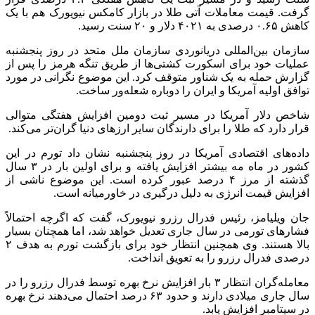
گرفت. قیمت معاملات آتی طلا در بازار کامکس نیویورک هم با یک
کاهش ۰.۶۵ درصدی به ۴۰۲۱ دلار و ۲۰ سنت رسید.
سازمان بین‌المللی دریانوردی سازمان ملل متحد در روز پنجشنبه
عملیات خود برای اسکورت کشتی‌ها از طریق تنگه هرمز را پس از
گزارش حمله به یک شناور متوقف کرد. این موضوع نگرانی در مورد
توافق اولیه آمریکا و ایران را دوباره شعله‌ور ساخت.
شاخص دلار آمریکا در مسیر ثبت دومین افزایش هفتگی متوالی
قرار دارد که طلا را برای دارندگان سایر ارزهای دنیا گران‌تر می‌کند.
داده‌های اقتصادی آمریکا در روز پنجشنبه نشان داد تورم در این
کشور در ماه مه بیشتر افزایش یافته و برای اولین بار در ۳ سال
گذشته از مرز ۴ درصد عبور کرده است. این موضوع ناشی از
افزایش قیمت انرژی به دلیل درگیری در خاورمیانه است.
جان ویلیامز، رئیس فدرال رزرو نیویورک، گفت که اگرچه احتمالاً
فشارهای تورمی در سال جاری تعدیل خواهد شد، اما همچنان بسیار
بالا هستند. وی همچنین انتظار خود برای بازگشت تورم به هدف ۲
درصدی فدرال رزرو را به تعویق انداخت.
معامله‌گران انتظار ۳ بار افزایش نرخ بهره توسط فدرال رزرو را در
سال جاری میلادی دارند و حدود ۶۳ درصد احتمال می‌دهند نرخ بهره
در سپتامبر افزایش یابد.