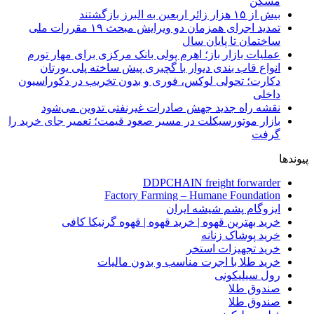
مسکن
بیش از ۱۵ هزار زائر اربعین به البرز بازگشتند
تمدید اجرای همزمان دو ویرایش مبحث ۱۹ مقررات ملی
ساختمان تا پایان سال
عملیات بازار باز؛ اهرم پولی بانک مرکزی برای مهار تورم
انواع قاب بندی دیوار با گچبری پیش ساخته پلی یورتان
دکارت؛ تحولی لوکس، فوری و بدون تخریب در دکوراسیون
داخلی
نقشه راه جدید جهش صادرات غیرنفتی تدوین می‌شود
بازار موتورسیکلت در مسیر صعود قیمت؛ تعمیر جای خرید را
گرفت
پیوندها
DDPCHAIN freight forwarder
Factory Farming – Humane Foundation
ایزوگام پشم شیشه ایران
خرید بهترین قهوه | خرید قهوه | قهوه گرنیکا کافی
خرید پوشاک زنانه
خرید تجهیزات استخر
خرید طلا با اجرت مناسب و بدون مالیات
رول سیلیکونی
صندوق طلا
صندوق طلا