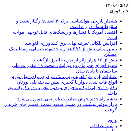
۱۴۰۵/۰۵/۱۸
خبر فوری
هشدار نارنجی هواشناسی برای ۴ استان؛ رگبار شدید و
سقوط سنگ در راه است
اقتصاد آمریکا با فشارها و ریسک‌های قابل توجهی مواجه
است
افزایش پلکانی تعرفه بهای برق کشاورزی لغو شد
تأمین مالی بیش از ۳۹۶ هزار واحد نهضت ملی توسط بانک
مسکن
بیش از ۱۵ هزار زائر اربعین به البرز بازگشتند
تمدید اجرای همزمان دو ویرایش مبحث ۱۹ مقررات ملی
ساختمان تا پایان سال
عملیات بازار باز؛ اهرم پولی بانک مرکزی برای مهار تورم
انواع قاب بندی دیوار با گچبری پیش ساخته پلی یورتان
دکارت؛ تحولی لوکس، فوری و بدون تخریب در دکوراسیون
داخلی
نقشه راه جدید جهش صادرات غیرنفتی تدوین می‌شود
بازار موتورسیکلت در مسیر صعود قیمت؛ تعمیر جای خرید را
گرفت
ورود
نوشته تصادفی