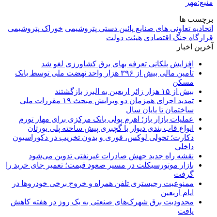
منبع:مهر
برچسب ها
اتحادیه تعاونی های صنایع پائین دستی پتروشیمی
خوراک پتروشیمی
قرارگاه جنگ اقتصادی
هیئت دولت
آخرین اخبار
افزایش پلکانی تعرفه بهای برق کشاورزی لغو شد
تأمین مالی بیش از ۳۹۶ هزار واحد نهضت ملی توسط بانک
مسکن
بیش از ۱۵ هزار زائر اربعین به البرز بازگشتند
تمدید اجرای همزمان دو ویرایش مبحث ۱۹ مقررات ملی
ساختمان تا پایان سال
عملیات بازار باز؛ اهرم پولی بانک مرکزی برای مهار تورم
انواع قاب بندی دیوار با گچبری پیش ساخته پلی یورتان
دکارت؛ تحولی لوکس، فوری و بدون تخریب در دکوراسیون
داخلی
نقشه راه جدید جهش صادرات غیرنفتی تدوین می‌شود
بازار موتورسیکلت در مسیر صعود قیمت؛ تعمیر جای خرید را
گرفت
ممنوعیت رجیستری تلفن همراه و خروج برخی خودروها در
ایام اربعین
محدودیت برق شهرک‌های صنعتی به یک روز در هفته کاهش
یافت