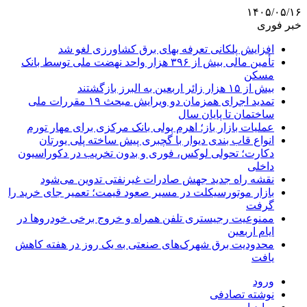
۱۴۰۵/۰۵/۱۶
خبر فوری
افزایش پلکانی تعرفه بهای برق کشاورزی لغو شد
تأمین مالی بیش از ۳۹۶ هزار واحد نهضت ملی توسط بانک
مسکن
بیش از ۱۵ هزار زائر اربعین به البرز بازگشتند
تمدید اجرای همزمان دو ویرایش مبحث ۱۹ مقررات ملی
ساختمان تا پایان سال
عملیات بازار باز؛ اهرم پولی بانک مرکزی برای مهار تورم
انواع قاب بندی دیوار با گچبری پیش ساخته پلی یورتان
دکارت؛ تحولی لوکس، فوری و بدون تخریب در دکوراسیون
داخلی
نقشه راه جدید جهش صادرات غیرنفتی تدوین می‌شود
بازار موتورسیکلت در مسیر صعود قیمت؛ تعمیر جای خرید را
گرفت
ممنوعیت رجیستری تلفن همراه و خروج برخی خودروها در
ایام اربعین
محدودیت برق شهرک‌های صنعتی به یک روز در هفته کاهش
یافت
ورود
نوشته تصادفی