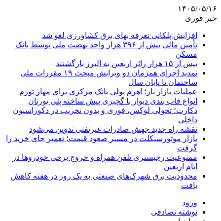
۱۴۰۵/۰۵/۱۶
خبر فوری
افزایش پلکانی تعرفه بهای برق کشاورزی لغو شد
تأمین مالی بیش از ۳۹۶ هزار واحد نهضت ملی توسط بانک
مسکن
بیش از ۱۵ هزار زائر اربعین به البرز بازگشتند
تمدید اجرای همزمان دو ویرایش مبحث ۱۹ مقررات ملی
ساختمان تا پایان سال
عملیات بازار باز؛ اهرم پولی بانک مرکزی برای مهار تورم
انواع قاب بندی دیوار با گچبری پیش ساخته پلی یورتان
دکارت؛ تحولی لوکس، فوری و بدون تخریب در دکوراسیون
داخلی
نقشه راه جدید جهش صادرات غیرنفتی تدوین می‌شود
بازار موتورسیکلت در مسیر صعود قیمت؛ تعمیر جای خرید را
گرفت
ممنوعیت رجیستری تلفن همراه و خروج برخی خودروها در
ایام اربعین
محدودیت برق شهرک‌های صنعتی به یک روز در هفته کاهش
یافت
ورود
نوشته تصادفی