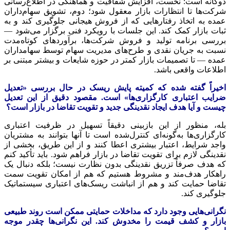
دوگانه است: نخست، افزایش شفافیت و هماهنگی در اطلاع‌رسانی
شرکت‌ها تا انتظارات بازار معقول شود؛ دوم، تشویق سهام‌داران
عمده به اتخاذ رفتارهایی که از فروش هیجانی جلوگیری کند و به
ثبات بازار کمک کند. این جلسات با رویکرد فنی برگزار می‌شود —
بررسی برنامه تولید و فروش شرکت‌ها، برآوردهای کوتاه‌مدت
نسبت به جریان نقدی و طرح‌های مدیریت سهام توسط سهامداران
عمده — تا تصمیمات بازار کمتر در حوزه شایعات و بیشتر مبتنی بر
اطلاعات واقعی باشد.
اخیراً گفته شده که کمیته پایش ریسک در حال بررسی «تعدیل
ضرایب اعتباری کارگزاری‌ها» است. مقصود دقیق از این تعدیل
چیست و آیا هدف ایجاد نقدینگی جدید و تقویت تقاضا در بازار است؟
بله، منظور از این بازبینی دقیقاً تسهیل در ظرفیت اعتباری
کارگزاری‌ها به‌گونه‌ای کنترل‌شده است تا آنها بتوانند به مشتریان
واجد شرایط، اعتبار بیشتری اعطا کنند و از این طریق، بخشی از
نقدینگی لازم برای تقویت تقاضا در بازار فراهم شود. باید تأکید کنم
که هدف صرفاً تزریق نقدینگی بدون نظارت نیست؛ بلکه دنبال یک
راهکار هدف‌مند و مشروط هستیم که هم از امکان تقویت سمت
تقاضا حمایت کند و هم از انباشت ریسک‌های اعتباری سیستماتیک
جلوگیری کند.
نگرانی‌هایی وجود دارد که مداخلات حمایتی ممکن است روند طبیعی
بازار و کشف قیمت را مخدوش کند. این نگرانی‌ها چقدر موجه