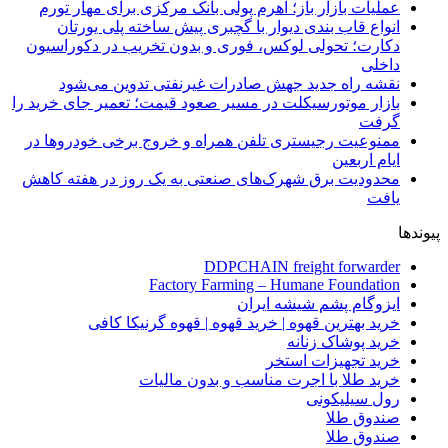
عملیات بازار باز؛ اهرم پولی بانک مرکزی برای مهار تورم
انواع قاب بندی دیوار با گچبری پیش ساخته پلی یورتان
دکارت؛ تحولی لوکس، فوری و بدون تخریب در دکوراسیون
داخلی
نقشه راه جدید جهش صادرات غیرنفتی تدوین می‌شود
بازار موتورسیکلت در مسیر صعود قیمت؛ تعمیر جای خرید را
گرفت
ممنوعیت رجیستری تلفن همراه و خروج برخی خودروها در
ایام اربعین
محدودیت برق شهرک‌های صنعتی به یک روز در هفته کاهش
یافت
پیوندها
DDPCHAIN freight forwarder
Factory Farming – Humane Foundation
ایزوگام پشم شیشه ایران
خرید بهترین قهوه | خرید قهوه | قهوه گرنیکا کافی
خرید پوشاک زنانه
خرید تجهیزات استخر
خرید طلا با اجرت مناسب و بدون مالیات
رول سیلیکونی
صندوق طلا
صندوق طلا