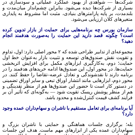
شرکت‌ها — شواهدی از بهبود عملکرد عملیاتی و سودسازی در
بسیاری از شرکت‌ها دیده می‌شود. بنابراین چشم‌انداز میان‌مدت و
بلندمدت، بر پایه پارامترهای بنیادی، مثبت اما مشروط به پایداری
متغیرهای کلان ارزیابی می‌شود.
سازمان بورس چه برنامه‌هایی برای حمایت از بازار تدوین کرده
است؟ چگونه قصد دارید این حمایت را به‌صورت هدفمند انجام
دهید؟
مجموعه‌ای از تدابیر طراحی شده که ۲ محور اصلی دارد: اول، تداوم
و تقویت نقش صندوق‌های توسعه و تثبیت بازار به‌عنوان خط اول
حمایت؛ دوم، به‌کارگیری ابزارهای مکمل برای افزایش اثربخشی
حمایت‌ها. در محور اول، این صندوق‌ها ادامه خریدهای هدفمند را در
برنامه دارند تا نقدشوندگی و تعادل عرضه–تقاضا را حفظ کنند. در
محور دوم، ابزارهایی مانند انتشار اوراق تبعی و سایر اوراق تضمینی
در دستور کار است تا حضور این صندوق‌ها هم از منظر نقدینگی و
هم از منظر پوشش ریسک تقویت شود — به‌گونه‌ای که تأثیر آن بر
فرآیند کشف قیمت کنترل‌شده و محدود باشد.
آیا برنامه‌ای برای تعامل مستقیم با ناشران و سهام‌داران عمده وجود
دارد؟
بله؛ برگزاری جلسات هماهنگی و حمایتی با ناشران بزرگ و
سهام‌داران عمده یکی از ابزارهای مهم ماست. هدف این جلسات