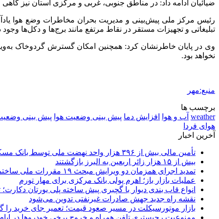
ضیائیان ادامه داد: در مناطق جنوبی، غربی و مرکزی استان نیز گاهی
رئیس مرکز ملی پیش‌بینی و مدیریت بحران مخاطرات وضع هوا یادآو
تبلیغاتی و تجهیزات مستقر در نقاط مرتفع مانند برج‌ها و دکل‌ها وجود د
وی در پایان خاطرنشان کرد: همچنین امکان گسترش گردوخاک به‌ویژه د
نخواهد بود.
منبع:مهر
برچسب ها
weather
آب و هوا
افزایش دما
پیش بینی وضعیت هوا
پیش بینی وضعیت
هوای فردا
آخرین اخبار
تأمین مالی بیش از ۳۹۶ هزار واحد نهضت ملی توسط بانک مسکن
بیش از ۱۵ هزار زائر اربعین به البرز بازگشتند
تمدید اجرای همزمان دو ویرایش مبحث ۱۹ مقررات ملی ساختمان تا پایان سال
عملیات بازار باز؛ اهرم پولی بانک مرکزی برای مهار تورم
انواع قاب بندی دیوار با گچبری پیش ساخته پلی یورتان دکارت
نقشه راه جدید جهش صادرات غیرنفتی تدوین می‌شود
بازار موتورسیکلت در مسیر صعود قیمت؛ تعمیر جای خرید را 
ممنوعیت رجیستری تلفن همراه و خروج برخی خودروها در ایام 