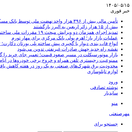
۱۴۰۵/۰۵/۱۵
خبر فوری
تأمین مالی بیش از ۳۹۶ هزار واحد نهضت ملی توسط بانک مسکن
بیش از ۱۵ هزار زائر اربعین به البرز بازگشتند
تمدید اجرای همزمان دو ویرایش مبحث ۱۹ مقررات ملی ساختمان تا پایان سال
عملیات بازار باز؛ اهرم پولی بانک مرکزی برای مهار تورم
انواع قاب بندی دیوار با گچبری پیش ساخته پلی یورتان دکارت
نقشه راه جدید جهش صادرات غیرنفتی تدوین می‌شود
بازار موتورسیکلت در مسیر صعود قیمت؛ تعمیر جای خرید را 
ممنوعیت رجیستری تلفن همراه و خروج برخی خودروها در ایام 
محدودیت برق شهرک‌های صنعتی به یک روز در هفته کاهش یاف
لوازم تابلوسازی
ورود
نوشته تصادفی
سایدبار
منو
مهرصنعتی
جستجو برای