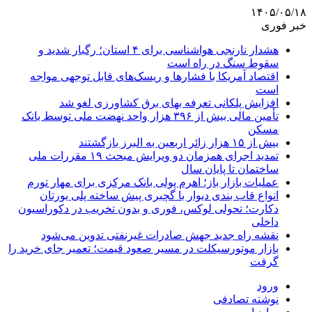
۱۴۰۵/۰۵/۱۸
خبر فوری
هشدار نارنجی هواشناسی برای ۴ استان؛ رگبار شدید و
سقوط سنگ در راه است
اقتصاد آمریکا با فشارها و ریسک‌های قابل توجهی مواجه
است
افزایش پلکانی تعرفه بهای برق کشاورزی لغو شد
تأمین مالی بیش از ۳۹۶ هزار واحد نهضت ملی توسط بانک
مسکن
بیش از ۱۵ هزار زائر اربعین به البرز بازگشتند
تمدید اجرای همزمان دو ویرایش مبحث ۱۹ مقررات ملی
ساختمان تا پایان سال
عملیات بازار باز؛ اهرم پولی بانک مرکزی برای مهار تورم
انواع قاب بندی دیوار با گچبری پیش ساخته پلی یورتان
دکارت؛ تحولی لوکس، فوری و بدون تخریب در دکوراسیون
داخلی
نقشه راه جدید جهش صادرات غیرنفتی تدوین می‌شود
بازار موتورسیکلت در مسیر صعود قیمت؛ تعمیر جای خرید را
گرفت
ورود
نوشته تصادفی