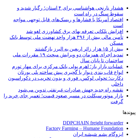
هشدار نارنجی هواشناسی برای ۴ استان؛ رگبار شدید و
سقوط سنگ در راه است
اقتصاد آمریکا با فشارها و ریسک‌های قابل توجهی مواجه
است
افزایش پلکانی تعرفه بهای برق کشاورزی لغو شد
تأمین مالی بیش از ۳۹۶ هزار واحد نهضت ملی توسط بانک
مسکن
بیش از ۱۵ هزار زائر اربعین به البرز بازگشتند
تمدید اجرای همزمان دو ویرایش مبحث ۱۹ مقررات ملی
ساختمان تا پایان سال
عملیات بازار باز؛ اهرم پولی بانک مرکزی برای مهار تورم
انواع قاب بندی دیوار با گچبری پیش ساخته پلی یورتان
دکارت؛ تحولی لوکس، فوری و بدون تخریب در دکوراسیون
داخلی
نقشه راه جدید جهش صادرات غیرنفتی تدوین می‌شود
بازار موتورسیکلت در مسیر صعود قیمت؛ تعمیر جای خرید را
گرفت
پیوندها
DDPCHAIN freight forwarder
Factory Farming – Humane Foundation
ایزوگام پشم شیشه ایران