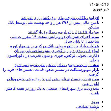
۱۴۰۵/۰۵/۱۶
خبر فوری
افزایش پلکانی تعرفه بهای برق کشاورزی لغو شد
تأمین مالی بیش از ۳۹۶ هزار واحد نهضت ملی توسط بانک
مسکن
بیش از ۱۵ هزار زائر اربعین به البرز بازگشتند
تمدید اجرای همزمان دو ویرایش مبحث ۱۹ مقررات ملی
ساختمان تا پایان سال
عملیات بازار باز؛ اهرم پولی بانک مرکزی برای مهار تورم
انواع قاب بندی دیوار با گچبری پیش ساخته پلی یورتان
دکارت؛ تحولی لوکس، فوری و بدون تخریب در دکوراسیون
داخلی
نقشه راه جدید جهش صادرات غیرنفتی تدوین می‌شود
بازار موتورسیکلت در مسیر صعود قیمت؛ تعمیر جای خرید را
گرفت
ممنوعیت رجیستری تلفن همراه و خروج برخی خودروها در
ایام اربعین
محدودیت برق شهرک‌های صنعتی به یک روز در هفته کاهش
یافت
ورود
نوشته تصادفی