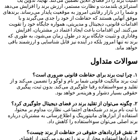
امنیت برند را در فضای آنلاین تضمین می‌کند. نهایتاً، تدوین یک
استراتژی بلندمدت و نظارت مستمر، ارزش برند را افزایش می‌دهد
و شما را در بازار رقابتی امروز به موقعیت پایدار می‌رساند. برندهای
موفق آنهایی هستند که حفاظت از خود را جدی می‌گیرند و با
اقدامات قانونی، دیجیتال و مدیریتی، همواره جایگاه خود را تقویت
می‌کنند. این اقدامات باعث ایجاد اعتماد در مشتریان، افزایش
وفاداری و تثبیت جایگاه برند در طول زمان می‌شود، به طوری که
برند نه تنها امروز بلکه در آینده نیز قابل شناسایی و ارزشمند باقی
خواهد ماند.
سوالات متداول
۱. چرا ثبت برند برای حفاظت قانونی ضروری است؟
ثبت برند مالکیت قانونی شما بر نام و لوگو را تضمین می‌کند و از
تقلید و سوءاستفاده رقبا جلوگیری می‌کند. بدون ثبت، پیگیری
حقوقی بسیار دشوار و هزینه‌بر خواهد بود.
۲. چگونه می‌توان از تقلید برند در فضای دیجیتال جلوگیری کرد؟
با ثبت نام برند در شبکه‌های اجتماعی، نظارت مداوم بر محتوا،
استفاده از ابزارهای مانیتورینگ و اطلاع‌رسانی به مشتریان درباره
برند اصلی می‌توان سوءاستفاده را کاهش داد.
۳. نقش قراردادهای حقوقی در حفاظت از برند چیست؟
قراردادها استفاده مجاز از برند را تعریف می‌کنند، از افشای