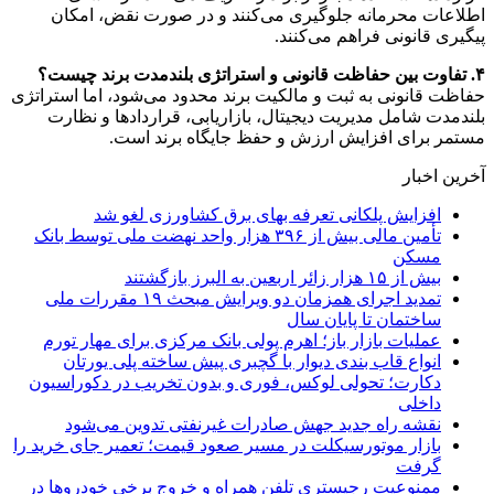
اطلاعات محرمانه جلوگیری می‌کنند و در صورت نقض، امکان
پیگیری قانونی فراهم می‌کنند.
۴. تفاوت بین حفاظت قانونی و استراتژی بلندمدت برند چیست؟
حفاظت قانونی به ثبت و مالکیت برند محدود می‌شود، اما استراتژی
بلندمدت شامل مدیریت دیجیتال، بازاریابی، قراردادها و نظارت
مستمر برای افزایش ارزش و حفظ جایگاه برند است.
آخرین اخبار
افزایش پلکانی تعرفه بهای برق کشاورزی لغو شد
تأمین مالی بیش از ۳۹۶ هزار واحد نهضت ملی توسط بانک
مسکن
بیش از ۱۵ هزار زائر اربعین به البرز بازگشتند
تمدید اجرای همزمان دو ویرایش مبحث ۱۹ مقررات ملی
ساختمان تا پایان سال
عملیات بازار باز؛ اهرم پولی بانک مرکزی برای مهار تورم
انواع قاب بندی دیوار با گچبری پیش ساخته پلی یورتان
دکارت؛ تحولی لوکس، فوری و بدون تخریب در دکوراسیون
داخلی
نقشه راه جدید جهش صادرات غیرنفتی تدوین می‌شود
بازار موتورسیکلت در مسیر صعود قیمت؛ تعمیر جای خرید را
گرفت
ممنوعیت رجیستری تلفن همراه و خروج برخی خودروها در