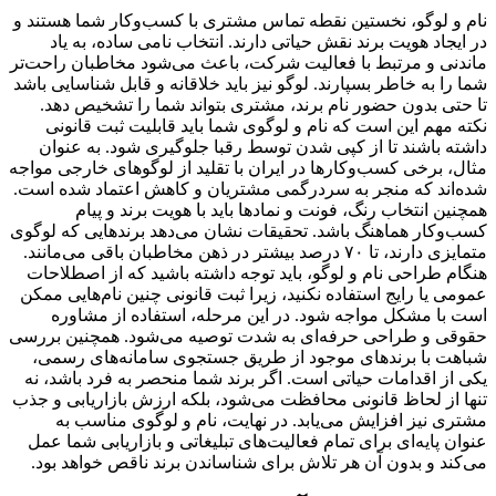
نام و لوگو، نخستین نقطه تماس مشتری با کسب‌وکار شما هستند و
در ایجاد هویت برند نقش حیاتی دارند. انتخاب نامی ساده، به یاد
ماندنی و مرتبط با فعالیت شرکت، باعث می‌شود مخاطبان راحت‌تر
شما را به خاطر بسپارند. لوگو نیز باید خلاقانه و قابل شناسایی باشد
تا حتی بدون حضور نام برند، مشتری بتواند شما را تشخیص دهد.
نکته مهم این است که نام و لوگوی شما باید قابلیت ثبت قانونی
داشته باشند تا از کپی شدن توسط رقبا جلوگیری شود. به عنوان
مثال، برخی کسب‌وکارها در ایران با تقلید از لوگوهای خارجی مواجه
شده‌اند که منجر به سردرگمی مشتریان و کاهش اعتماد شده است.
همچنین انتخاب رنگ، فونت و نمادها باید با هویت برند و پیام
کسب‌وکار هماهنگ باشد. تحقیقات نشان می‌دهد برندهایی که لوگوی
متمایزی دارند، تا ۷۰ درصد بیشتر در ذهن مخاطبان باقی می‌مانند.
هنگام طراحی نام و لوگو، باید توجه داشته باشید که از اصطلاحات
عمومی یا رایج استفاده نکنید، زیرا ثبت قانونی چنین نام‌هایی ممکن
است با مشکل مواجه شود. در این مرحله، استفاده از مشاوره
حقوقی و طراحی حرفه‌ای به شدت توصیه می‌شود. همچنین بررسی
شباهت با برندهای موجود از طریق جستجوی سامانه‌های رسمی،
یکی از اقدامات حیاتی است. اگر برند شما منحصر به فرد باشد، نه
تنها از لحاظ قانونی محافظت می‌شود، بلکه ارزش بازاریابی و جذب
مشتری نیز افزایش می‌یابد. در نهایت، نام و لوگوی مناسب به
عنوان پایه‌ای برای تمام فعالیت‌های تبلیغاتی و بازاریابی شما عمل
می‌کند و بدون آن هر تلاش برای شناساندن برند ناقص خواهد بود.