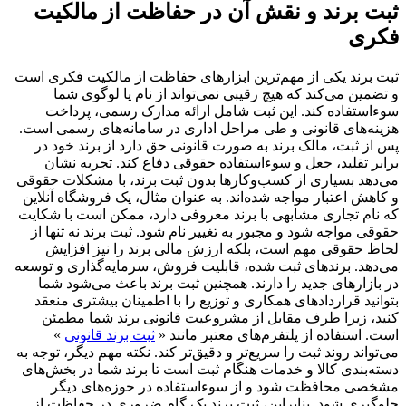
ثبت برند و نقش آن در حفاظت از مالکیت
فکری
ثبت برند یکی از مهم‌ترین ابزارهای حفاظت از مالکیت فکری است
و تضمین می‌کند که هیچ رقیبی نمی‌تواند از نام یا لوگوی شما
سوءاستفاده کند. این ثبت شامل ارائه مدارک رسمی، پرداخت
هزینه‌های قانونی و طی مراحل اداری در سامانه‌های رسمی است.
پس از ثبت، مالک برند به صورت قانونی حق دارد از برند خود در
برابر تقلید، جعل و سوءاستفاده حقوقی دفاع کند. تجربه نشان
می‌دهد بسیاری از کسب‌وکارها بدون ثبت برند، با مشکلات حقوقی
و کاهش اعتبار مواجه شده‌اند. به عنوان مثال، یک فروشگاه آنلاین
که نام تجاری مشابهی با برند معروفی دارد، ممکن است با شکایت
حقوقی مواجه شود و مجبور به تغییر نام شود. ثبت برند نه تنها از
لحاظ حقوقی مهم است، بلکه ارزش مالی برند را نیز افزایش
می‌دهد. برندهای ثبت شده، قابلیت فروش، سرمایه‌گذاری و توسعه
در بازارهای جدید را دارند. همچنین ثبت برند باعث می‌شود شما
بتوانید قراردادهای همکاری و توزیع را با اطمینان بیشتری منعقد
کنید، زیرا طرف مقابل از مشروعیت قانونی برند شما مطمئن
است. استفاده از پلتفرم‌های معتبر مانند «
ثبت برند قانونی
»
می‌تواند روند ثبت را سریع‌تر و دقیق‌تر کند. نکته مهم دیگر، توجه به
دسته‌بندی کالا و خدمات هنگام ثبت است تا برند شما در بخش‌های
مشخصی محافظت شود و از سوءاستفاده در حوزه‌های دیگر
جلوگیری شود. بنابراین، ثبت برند یک گام ضروری در حفاظت از