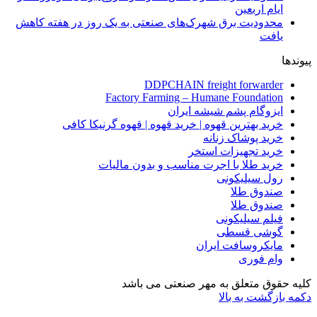
ایام اربعین
محدودیت برق شهرک‌های صنعتی به یک روز در هفته کاهش
یافت
پیوندها
DDPCHAIN freight forwarder
Factory Farming – Humane Foundation
ایزوگام پشم شیشه ایران
خرید بهترین قهوه | خرید قهوه | قهوه گرنیکا کافی
خرید پوشاک زنانه
خرید تجهیزات استخر
خرید طلا با اجرت مناسب و بدون مالیات
رول سیلیکونی
صندوق طلا
صندوق طلا
فیلم سیلیکونی
گوشی قسطی
مایکروسافت ایران
وام فوری
کلیه حقوق متعلق به مهر صنعتی می باشد
دکمه بازگشت به بالا