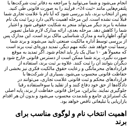
انجام می‌شود و شما می‌توانید با مراجعه به دفاتر ثبت شرکت‌ها یا
پلتفرم‌هایی مانند «ثبت 24»، فرآیند را به صورت قانونی طی کنید.
پس از انتخاب برند، باید بررسی شود که آیا نام یا علامت تجاری شما
قبلاً ثبت نشده است. این مرحله اهمیت بالایی دارد زیرا ثبت یک نام
مشابه با برند دیگر می‌تواند منجر به شکایت حقوقی شود و اعتبار
شما را کاهش دهد. مرحله بعدی، ارائه مدارک لازم شامل تصویر
لوگو، اظهارنامه و مدارک شناسایی مالک برند است. این مدارک پس
از بررسی توسط اداره مالکیت صنعتی تایید می‌شوند و برند شما
رسماً ثبت خواهد شد. نکته مهم دیگر، تمدید دوره‌ای ثبت برند است
که معمولاً هر ۱۰ سال یک بار باید انجام شود. اگر تمدید به موقع
صورت نگیرد، برند شما ممکن است از دسترس قانونی خارج شود و
دیگران بتوانند آن را ثبت کنند. علاوه بر ثبت برند، استفاده از
قراردادهای محرمانگی و رعایت حقوق مالکیت فکری نیز بخشی از
حفاظت قانونی محسوب می‌شود. بسیاری از شرکت‌ها با
قراردادهای محکم و ثبت قانونی علامت تجاری، می‌توانند در
دادگاه‌ها از حق خود دفاع کنند و از تقلید یا سوءاستفاده رقبا
جلوگیری نمایند. بنابراین، مراحل قانونی حفاظت از برند، پایه اصلی
یک استراتژی جامع و بلندمدت محسوب می‌شود و بدون آن هر اقدام
بازاریابی یا تبلیغاتی ناقص خواهد بود.
اهمیت انتخاب نام و لوگوی مناسب برای
برند