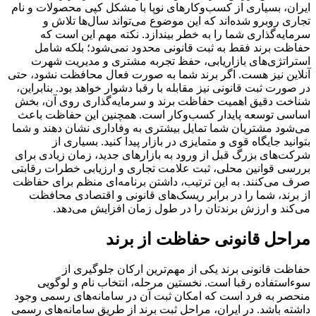
ایران، بسیاری از کسب‌وکارهای نوپا با مشکل کپی محصولات و نام
تجاری روبرو شده‌اند که این موضوع می‌تواند سال‌ها تلاش و
سرمایه‌گذاری شما را به خطر بیندازد. نکته مهم این است که
حفاظت برند فقط به ثبت قانونی محدود نمی‌شود؛ بلکه شامل
استراتژی‌های بازاریابی، حفظ تجربه مشتری و مدیریت شهرت
آنلاین نیز هست. اگر برند شما به صورت فعال محافظت نشود، حتی
در صورت ثبت قانونی نیز مقابله با رقبا دشوار خواهد بود. بنابراین،
شناخت دقیق اهمیت حفاظت برند و سرمایه‌گذاری روی آن، بخش
اساسی توسعه پایدار کسب‌وکار است. همچنین این حفاظت باعث
می‌شود مشتریان شما تمایل بیشتری به وفاداری نشان دهند و شما
بتوانید جایگاه قوی و متمایزی در بازار پیدا کنید. بسیاری از
شرکت‌های بزرگ قبل از ورود به بازارهای جدید، زمان زیادی برای
بررسی قوانین محلی، ثبت علامت تجاری و ارزیابی خطرات رقابتی
صرف می‌کنند. به این ترتیب، داشتن برنامه‌ای منظم برای حفاظت
از برند، شما را در برابر ریسک‌های قانونی و اقتصادی محافظت
می‌کند و ارزش برندتان را در طول زمان افزایش می‌دهد.
مراحل قانونی حفاظت از برند
حفاظت قانونی برند یکی از مهم‌ترین ارکان جلوگیری از
سوءاستفاده رقبا است. نخستین مرحله، انتخاب نام و لوگویی
منحصر به فرد است که امکان ثبت آن در سامانه‌های رسمی وجود
داشته باشد. در ایران، مراحل ثبت برند از طریق سامانه‌های رسمی