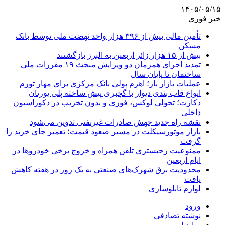
۱۴۰۵/۰۵/۱۵
خبر فوری
تأمین مالی بیش از ۳۹۶ هزار واحد نهضت ملی توسط بانک
مسکن
بیش از ۱۵ هزار زائر اربعین به البرز بازگشتند
تمدید اجرای همزمان دو ویرایش مبحث ۱۹ مقررات ملی
ساختمان تا پایان سال
عملیات بازار باز؛ اهرم پولی بانک مرکزی برای مهار تورم
انواع قاب بندی دیوار با گچبری پیش ساخته پلی یورتان
دکارت؛ تحولی لوکس، فوری و بدون تخریب در دکوراسیون
داخلی
نقشه راه جدید جهش صادرات غیرنفتی تدوین می‌شود
بازار موتورسیکلت در مسیر صعود قیمت؛ تعمیر جای خرید را
گرفت
ممنوعیت رجیستری تلفن همراه و خروج برخی خودروها در
ایام اربعین
محدودیت برق شهرک‌های صنعتی به یک روز در هفته کاهش
یافت
لوازم تابلوسازی
ورود
نوشته تصادفی