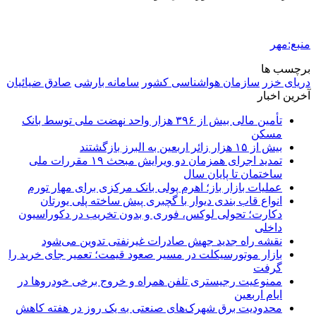
منبع:مهر
برچسب ها
دریای خزر
سازمان هواشناسی کشور
سامانه بارشی
صادق ضیائیان
آخرین اخبار
تأمین مالی بیش از ۳۹۶ هزار واحد نهضت ملی توسط بانک
مسکن
بیش از ۱۵ هزار زائر اربعین به البرز بازگشتند
تمدید اجرای همزمان دو ویرایش مبحث ۱۹ مقررات ملی
ساختمان تا پایان سال
عملیات بازار باز؛ اهرم پولی بانک مرکزی برای مهار تورم
انواع قاب بندی دیوار با گچبری پیش ساخته پلی یورتان
دکارت؛ تحولی لوکس، فوری و بدون تخریب در دکوراسیون
داخلی
نقشه راه جدید جهش صادرات غیرنفتی تدوین می‌شود
بازار موتورسیکلت در مسیر صعود قیمت؛ تعمیر جای خرید را
گرفت
ممنوعیت رجیستری تلفن همراه و خروج برخی خودروها در
ایام اربعین
محدودیت برق شهرک‌های صنعتی به یک روز در هفته کاهش