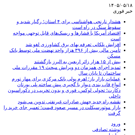
۱۴۰۵/۰۵/۱۸
خبر فوری
هشدار نارنجی هواشناسی برای ۴ استان؛ رگبار شدید و
سقوط سنگ در راه است
اقتصاد آمریکا با فشارها و ریسک‌های قابل توجهی مواجه
است
افزایش پلکانی تعرفه بهای برق کشاورزی لغو شد
تأمین مالی بیش از ۳۹۶ هزار واحد نهضت ملی توسط بانک
مسکن
بیش از ۱۵ هزار زائر اربعین به البرز بازگشتند
تمدید اجرای همزمان دو ویرایش مبحث ۱۹ مقررات ملی
ساختمان تا پایان سال
عملیات بازار باز؛ اهرم پولی بانک مرکزی برای مهار تورم
انواع قاب بندی دیوار با گچبری پیش ساخته پلی یورتان
دکارت؛ تحولی لوکس، فوری و بدون تخریب در دکوراسیون
داخلی
نقشه راه جدید جهش صادرات غیرنفتی تدوین می‌شود
بازار موتورسیکلت در مسیر صعود قیمت؛ تعمیر جای خرید را
گرفت
ورود
نوشته تصادفی