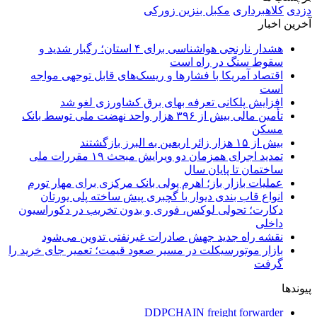
دزدی
کلاهبرداری
مکبل بنزین زورکی
آخرین اخبار
هشدار نارنجی هواشناسی برای ۴ استان؛ رگبار شدید و
سقوط سنگ در راه است
اقتصاد آمریکا با فشارها و ریسک‌های قابل توجهی مواجه
است
افزایش پلکانی تعرفه بهای برق کشاورزی لغو شد
تأمین مالی بیش از ۳۹۶ هزار واحد نهضت ملی توسط بانک
مسکن
بیش از ۱۵ هزار زائر اربعین به البرز بازگشتند
تمدید اجرای همزمان دو ویرایش مبحث ۱۹ مقررات ملی
ساختمان تا پایان سال
عملیات بازار باز؛ اهرم پولی بانک مرکزی برای مهار تورم
انواع قاب بندی دیوار با گچبری پیش ساخته پلی یورتان
دکارت؛ تحولی لوکس، فوری و بدون تخریب در دکوراسیون
داخلی
نقشه راه جدید جهش صادرات غیرنفتی تدوین می‌شود
بازار موتورسیکلت در مسیر صعود قیمت؛ تعمیر جای خرید را
گرفت
پیوندها
DDPCHAIN freight forwarder