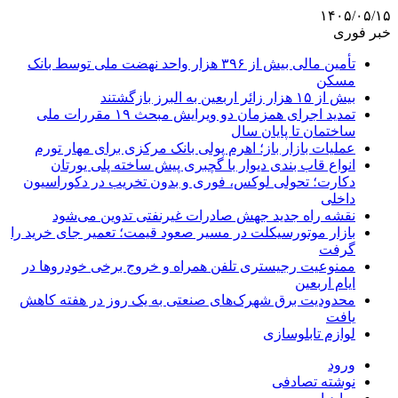
۱۴۰۵/۰۵/۱۵
خبر فوری
تأمین مالی بیش از ۳۹۶ هزار واحد نهضت ملی توسط بانک
مسکن
بیش از ۱۵ هزار زائر اربعین به البرز بازگشتند
تمدید اجرای همزمان دو ویرایش مبحث ۱۹ مقررات ملی
ساختمان تا پایان سال
عملیات بازار باز؛ اهرم پولی بانک مرکزی برای مهار تورم
انواع قاب بندی دیوار با گچبری پیش ساخته پلی یورتان
دکارت؛ تحولی لوکس، فوری و بدون تخریب در دکوراسیون
داخلی
نقشه راه جدید جهش صادرات غیرنفتی تدوین می‌شود
بازار موتورسیکلت در مسیر صعود قیمت؛ تعمیر جای خرید را
گرفت
ممنوعیت رجیستری تلفن همراه و خروج برخی خودروها در
ایام اربعین
محدودیت برق شهرک‌های صنعتی به یک روز در هفته کاهش
یافت
لوازم تابلوسازی
ورود
نوشته تصادفی