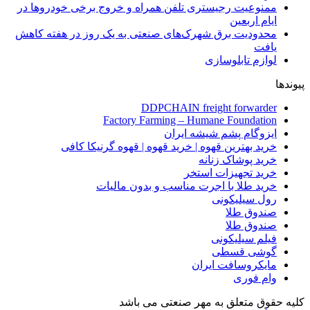
ممنوعیت رجیستری تلفن همراه و خروج برخی خودروها در
ایام اربعین
محدودیت برق شهرک‌های صنعتی به یک روز در هفته کاهش
یافت
لوازم تابلوسازی
پیوندها
DDPCHAIN freight forwarder
Factory Farming – Humane Foundation
ایزوگام پشم شیشه ایران
خرید بهترین قهوه | خرید قهوه | قهوه گرنیکا کافی
خرید پوشاک زنانه
خرید تجهیزات استخر
خرید طلا با اجرت مناسب و بدون مالیات
رول سیلیکونی
صندوق طلا
صندوق طلا
فیلم سیلیکونی
گوشی قسطی
مایکروسافت ایران
وام فوری
کلیه حقوق متعلق به مهر صنعتی می باشد