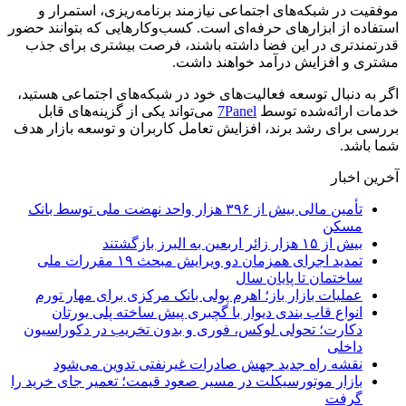
موفقیت در شبکه‌های اجتماعی نیازمند برنامه‌ریزی، استمرار و
استفاده از ابزارهای حرفه‌ای است. کسب‌وکارهایی که بتوانند حضور
قدرتمندتری در این فضا داشته باشند، فرصت بیشتری برای جذب
مشتری و افزایش درآمد خواهند داشت.
اگر به دنبال توسعه فعالیت‌های خود در شبکه‌های اجتماعی هستید،
خدمات ارائه‌شده توسط
7Panel
می‌تواند یکی از گزینه‌های قابل
بررسی برای رشد برند، افزایش تعامل کاربران و توسعه بازار هدف
شما باشد.
آخرین اخبار
تأمین مالی بیش از ۳۹۶ هزار واحد نهضت ملی توسط بانک
مسکن
بیش از ۱۵ هزار زائر اربعین به البرز بازگشتند
تمدید اجرای همزمان دو ویرایش مبحث ۱۹ مقررات ملی
ساختمان تا پایان سال
عملیات بازار باز؛ اهرم پولی بانک مرکزی برای مهار تورم
انواع قاب بندی دیوار با گچبری پیش ساخته پلی یورتان
دکارت؛ تحولی لوکس، فوری و بدون تخریب در دکوراسیون
داخلی
نقشه راه جدید جهش صادرات غیرنفتی تدوین می‌شود
بازار موتورسیکلت در مسیر صعود قیمت؛ تعمیر جای خرید را
گرفت