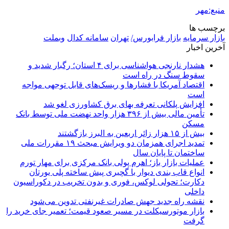
منبع:مهر
برچسب ها
بازار سرمایه
بازار فرابورس/
تهران
سامانه کدال
وبملت
آخرین اخبار
هشدار نارنجی هواشناسی برای ۴ استان؛ رگبار شدید و
سقوط سنگ در راه است
اقتصاد آمریکا با فشارها و ریسک‌های قابل توجهی مواجه
است
افزایش پلکانی تعرفه بهای برق کشاورزی لغو شد
تأمین مالی بیش از ۳۹۶ هزار واحد نهضت ملی توسط بانک
مسکن
بیش از ۱۵ هزار زائر اربعین به البرز بازگشتند
تمدید اجرای همزمان دو ویرایش مبحث ۱۹ مقررات ملی
ساختمان تا پایان سال
عملیات بازار باز؛ اهرم پولی بانک مرکزی برای مهار تورم
انواع قاب بندی دیوار با گچبری پیش ساخته پلی یورتان
دکارت؛ تحولی لوکس، فوری و بدون تخریب در دکوراسیون
داخلی
نقشه راه جدید جهش صادرات غیرنفتی تدوین می‌شود
بازار موتورسیکلت در مسیر صعود قیمت؛ تعمیر جای خرید را
گرفت