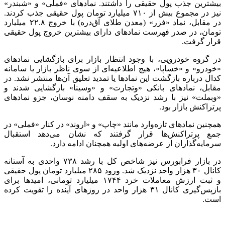
بیشترین جذب پول حقیقی را داشتند. نمادهای «فملی» و «شبندر»
نیز در مجموع بیش از ۷۱۰ میلیارد تومان پول حقیقی جذب کردند.
در مقابل، نماد «فزر» (معدن طلای آق‌دره) با خروج ۲۲.۸ میلیارد
تومان، در صدر فهرست نمادهای دارای بیشترین خروج پول حقیقی
قرار گرفت.
در گروه خودرویی، با وجود انتظار بازار برای بازگشایی نمادهای
«خودرو» و «خساپا»، هیچ اطلاعیه‌ای از سوی ناظر بازار یا سامانه
کدال درباره بازگشت این نمادها یا تمدید تعلیق آن‌ها منتشر نشد. در
مقابل، نمادهای بانکی «وتجارت» و «وسینا» بازگشایی شدند و
«وبملت» نیز با رشد نزدیک به سقف دامنه نوسان، جزو نمادهای
پرتراکنش بازار بود.
همچنین نمادهای تازه‌وارد مانند «چاپ» و «اروند» در کنار «فملی» در
جمع پرتراکنش‌ها قرار گرفتند که نشان می‌دهد استقبال
سرمایه‌گذاران از عرضه‌های اولیه همچنان ادامه دارد.
در بازار فرابورس نیز شاخص کل با رشد ۷۳۸ واحدی به آستانه
کانال ۳۰ هزار واحد نزدیک شد. ورود ۲۸۵ میلیارد تومان پول حقیقی
و ثبت ارزش معاملات خرد ۱۷۴۴ میلیارد تومانی، امیدها برای
بازپس‌گیری کانال ۳۱ هزار واحد در روزهای آینده را تقویت کرده
است.