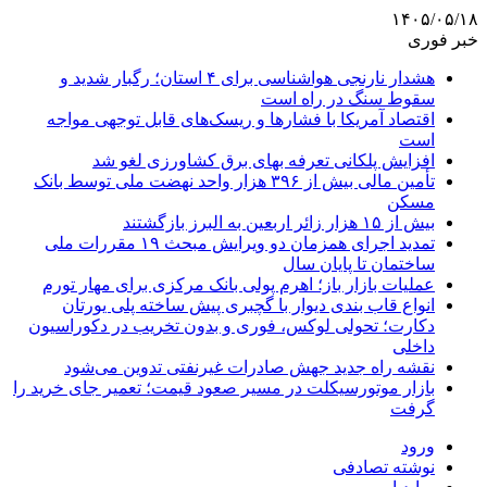
۱۴۰۵/۰۵/۱۸
خبر فوری
هشدار نارنجی هواشناسی برای ۴ استان؛ رگبار شدید و
سقوط سنگ در راه است
اقتصاد آمریکا با فشارها و ریسک‌های قابل توجهی مواجه
است
افزایش پلکانی تعرفه بهای برق کشاورزی لغو شد
تأمین مالی بیش از ۳۹۶ هزار واحد نهضت ملی توسط بانک
مسکن
بیش از ۱۵ هزار زائر اربعین به البرز بازگشتند
تمدید اجرای همزمان دو ویرایش مبحث ۱۹ مقررات ملی
ساختمان تا پایان سال
عملیات بازار باز؛ اهرم پولی بانک مرکزی برای مهار تورم
انواع قاب بندی دیوار با گچبری پیش ساخته پلی یورتان
دکارت؛ تحولی لوکس، فوری و بدون تخریب در دکوراسیون
داخلی
نقشه راه جدید جهش صادرات غیرنفتی تدوین می‌شود
بازار موتورسیکلت در مسیر صعود قیمت؛ تعمیر جای خرید را
گرفت
ورود
نوشته تصادفی