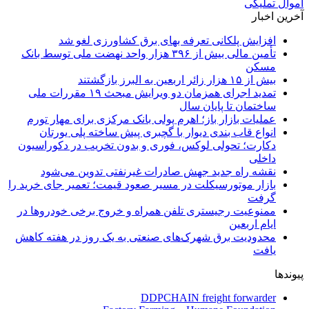
اموال تملیکی
آخرین اخبار
افزایش پلکانی تعرفه بهای برق کشاورزی لغو شد
تأمین مالی بیش از ۳۹۶ هزار واحد نهضت ملی توسط بانک
مسکن
بیش از ۱۵ هزار زائر اربعین به البرز بازگشتند
تمدید اجرای همزمان دو ویرایش مبحث ۱۹ مقررات ملی
ساختمان تا پایان سال
عملیات بازار باز؛ اهرم پولی بانک مرکزی برای مهار تورم
انواع قاب بندی دیوار با گچبری پیش ساخته پلی یورتان
دکارت؛ تحولی لوکس، فوری و بدون تخریب در دکوراسیون
داخلی
نقشه راه جدید جهش صادرات غیرنفتی تدوین می‌شود
بازار موتورسیکلت در مسیر صعود قیمت؛ تعمیر جای خرید را
گرفت
ممنوعیت رجیستری تلفن همراه و خروج برخی خودروها در
ایام اربعین
محدودیت برق شهرک‌های صنعتی به یک روز در هفته کاهش
یافت
پیوندها
DDPCHAIN freight forwarder