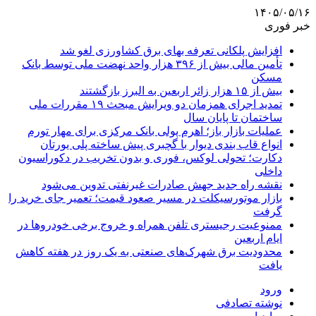
۱۴۰۵/۰۵/۱۶
خبر فوری
افزایش پلکانی تعرفه بهای برق کشاورزی لغو شد
تأمین مالی بیش از ۳۹۶ هزار واحد نهضت ملی توسط بانک
مسکن
بیش از ۱۵ هزار زائر اربعین به البرز بازگشتند
تمدید اجرای همزمان دو ویرایش مبحث ۱۹ مقررات ملی
ساختمان تا پایان سال
عملیات بازار باز؛ اهرم پولی بانک مرکزی برای مهار تورم
انواع قاب بندی دیوار با گچبری پیش ساخته پلی یورتان
دکارت؛ تحولی لوکس، فوری و بدون تخریب در دکوراسیون
داخلی
نقشه راه جدید جهش صادرات غیرنفتی تدوین می‌شود
بازار موتورسیکلت در مسیر صعود قیمت؛ تعمیر جای خرید را
گرفت
ممنوعیت رجیستری تلفن همراه و خروج برخی خودروها در
ایام اربعین
محدودیت برق شهرک‌های صنعتی به یک روز در هفته کاهش
یافت
ورود
نوشته تصادفی