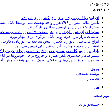
۱۴۰۵/۰۵/۱۶
خبر فوری
افزایش پلکانی تعرفه بهای برق کشاورزی لغو شد
تأمین مالی بیش از ۳۹۶ هزار واحد نهضت ملی توسط بانک مسکن
بیش از ۱۵ هزار زائر اربعین به البرز بازگشتند
تمدید اجرای همزمان دو ویرایش مبحث ۱۹ مقررات ملی ساختمان تا پایان سال
عملیات بازار باز؛ اهرم پولی بانک مرکزی برای مهار تورم
انواع قاب بندی دیوار با گچبری پیش ساخته پلی یورتان دکارت
نقشه راه جدید جهش صادرات غیرنفتی تدوین می‌شود
بازار موتورسیکلت در مسیر صعود قیمت؛ تعمیر جای خرید را 
ممنوعیت رجیستری تلفن همراه و خروج برخی خودروها در ایام 
محدودیت برق شهرک‌های صنعتی به یک روز در هفته کاهش یاف
ورود
نوشته تصادفی
سایدبار
منو
مهرصنعتی
جستجو برای