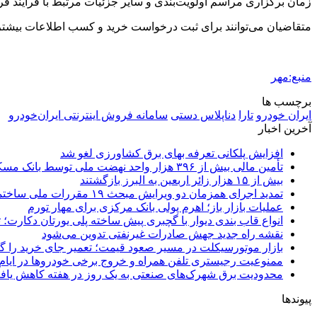
زمان برگزاری مراسم اولویت‌بندی و سایر جزئیات مرتبط با فرآیند فرو
متقاضیان می‌توانند برای ثبت درخواست خرید و کسب اطلاعات بیشتر به سامانه فروش ا
منبع:مهر
برچسب ها
ایران خودرو
تارا
دناپلاس دستی
سامانه فروش اینترنتی ایران‌خودرو
آخرین اخبار
افزایش پلکانی تعرفه بهای برق کشاورزی لغو شد
تأمین مالی بیش از ۳۹۶ هزار واحد نهضت ملی توسط بانک مسکن
بیش از ۱۵ هزار زائر اربعین به البرز بازگشتند
تمدید اجرای همزمان دو ویرایش مبحث ۱۹ مقررات ملی ساختمان تا پایان سال
عملیات بازار باز؛ اهرم پولی بانک مرکزی برای مهار تورم
انواع قاب بندی دیوار با گچبری پیش ساخته پلی یورتان دکارت
نقشه راه جدید جهش صادرات غیرنفتی تدوین می‌شود
بازار موتورسیکلت در مسیر صعود قیمت؛ تعمیر جای خرید را 
ممنوعیت رجیستری تلفن همراه و خروج برخی خودروها در ایام 
محدودیت برق شهرک‌های صنعتی به یک روز در هفته کاهش یاف
پیوندها