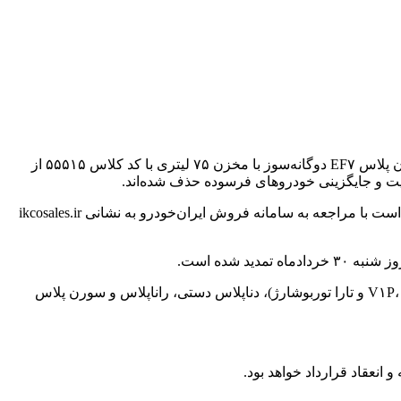
به گزارش خبرگزاری مهر، بر اساس اعلام ایران‌خودرو، خودروی پژو ۲۰۷ دستی TU۵P سقف شیشه‌ای با کد کلاس ۶۰۴۱۰ و خودروی سورن پلاس EF۷ دوگانه‌سوز با مخزن ۷۵ لیتری با کد کلاس ۵۵۵۱۵ از
 و جایگزینی خودروهای فرسوده حذف شده‌اند.
بر این اساس، متقاضیانی که از زمان آغاز این دوره فروش تاکنون نسبت به ثبت درخواست خرید یکی از این دو محصول اقدام کرده‌اند، لازم است با مراجعه به سامانه فروش ایران‌خودرو به نشانی ikcosales.ir
بر اساس جدول جدید، خودروهای قابل عرضه در این مرحله شامل خانواده پژو ۲۰۷ (دستی TU۳ و دستی سقف فلزی)، خانواده تارا (V۱P، V۴ LX و تارا توربوشارژ)، دناپلاس دستی، راناپلاس و سورن پلاس