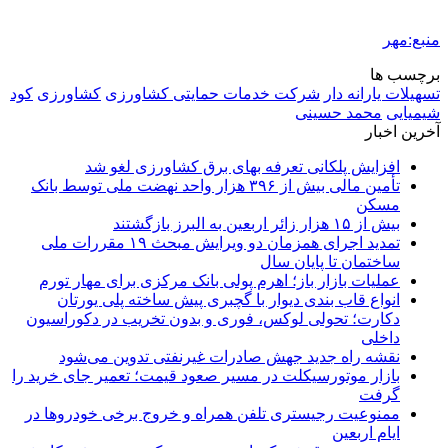
منبع:مهر
برچسب ها
تسهیلات یارانه دار
شرکت خدمات حمایتی کشاورزی
کشاورزی
کود
شیمیایی
محمد حسینی
آخرین اخبار
افزایش پلکانی تعرفه بهای برق کشاورزی لغو شد
تأمین مالی بیش از ۳۹۶ هزار واحد نهضت ملی توسط بانک
مسکن
بیش از ۱۵ هزار زائر اربعین به البرز بازگشتند
تمدید اجرای همزمان دو ویرایش مبحث ۱۹ مقررات ملی
ساختمان تا پایان سال
عملیات بازار باز؛ اهرم پولی بانک مرکزی برای مهار تورم
انواع قاب بندی دیوار با گچبری پیش ساخته پلی یورتان
دکارت؛ تحولی لوکس، فوری و بدون تخریب در دکوراسیون
داخلی
نقشه راه جدید جهش صادرات غیرنفتی تدوین می‌شود
بازار موتورسیکلت در مسیر صعود قیمت؛ تعمیر جای خرید را
گرفت
ممنوعیت رجیستری تلفن همراه و خروج برخی خودروها در
ایام اربعین