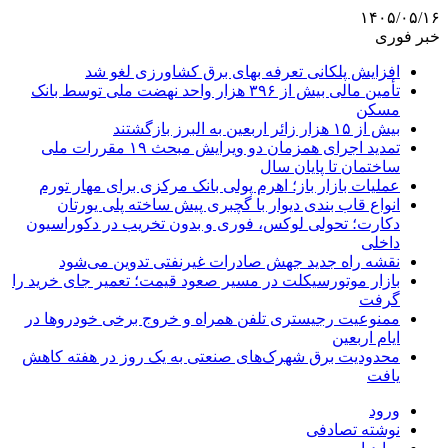
۱۴۰۵/۰۵/۱۶
خبر فوری
افزایش پلکانی تعرفه بهای برق کشاورزی لغو شد
تأمین مالی بیش از ۳۹۶ هزار واحد نهضت ملی توسط بانک
مسکن
بیش از ۱۵ هزار زائر اربعین به البرز بازگشتند
تمدید اجرای همزمان دو ویرایش مبحث ۱۹ مقررات ملی
ساختمان تا پایان سال
عملیات بازار باز؛ اهرم پولی بانک مرکزی برای مهار تورم
انواع قاب بندی دیوار با گچبری پیش ساخته پلی یورتان
دکارت؛ تحولی لوکس، فوری و بدون تخریب در دکوراسیون
داخلی
نقشه راه جدید جهش صادرات غیرنفتی تدوین می‌شود
بازار موتورسیکلت در مسیر صعود قیمت؛ تعمیر جای خرید را
گرفت
ممنوعیت رجیستری تلفن همراه و خروج برخی خودروها در
ایام اربعین
محدودیت برق شهرک‌های صنعتی به یک روز در هفته کاهش
یافت
ورود
نوشته تصادفی