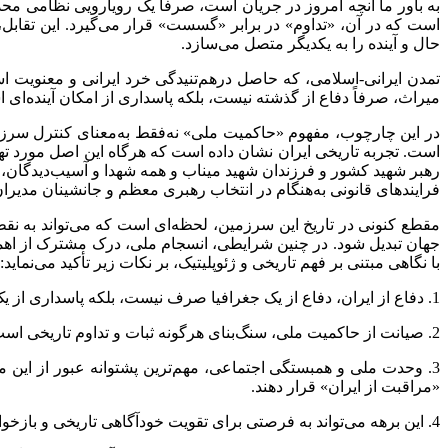
به باور ما آنچه امروز در جریان است، صرفاً یک رویارویی نظامی محد
است که در آن، «تداوم» در برابر «گسست» قرار می‌گیرد. این تقابل،
حال و آینده را به یکدیگر متصل می‌سازد.
تمدن ایرانی-اسلامی، که حاصل درهم‌تنیدگی خرد ایرانی و معنویت ا
میراث، صرفاً دفاع از گذشته نیست، بلکه پاسداری از امکان آینده‌ای 
در این چارچوب، مفهوم «حاکمیت ملی» نه‌فقط به‌معنای کنترل سرزمی
است. تجربه تاریخی ایران نشان داده است که هرگاه این اصل مورد تهد
رهبر شهید کشور و فرزندان شهید میناب و همه شهدا و آسیب‌دیدگان، ش
فرایندهای قانونی به‌هنگام در انتخاب رهبری معظم و جانشینان مدیران
مقطع کنونی در تاریخ این سرزمین، لحظه‌ای است که می‌تواند به نقط
جهان تبدیل شود. در چنین شرایطی، انسجام ملی، درک مشترک از اهمیت
با نگاهی مبتنی بر فهم تاریخی و ژئوپلیتیک، بر نکات زیر تأکید می‌نماید:
1. دفاع از ایران، دفاع از یک جغرافیا صرف نیست، بلکه پاسداری از یک پیوستار تاریخی و یک هویت تمدنی است که ریشه در قرون دارد و افق آن، به‌رغم بدخواهانِ بی‌تاریخ و مصنوعی، به آینده امتداد می‌یابد.
2. صیانت از حاکمیت ملی، سنگ‌بنای هرگونه ثبات و تداوم تاریخی است و هرگونه تضعیف آن، پیامدهایی فراتر از یک مقطع زمانی خواهد داشت.
3. وحدت ملی و همبستگی اجتماعی، مهم‌ترین پشتوانه عبور از این 
«مراقبت از ایران» قرار دهند.
4. این برهه می‌تواند به فرصتی برای تقویت خودآگاهی تاریخی و بازخوانی ظرفیت‌های درونی ملت ایران بدل شود. نقش نخبگان فکری در بازخوانی و نخبگان سیاستی در تمهید این فرصت، کلیدی است.