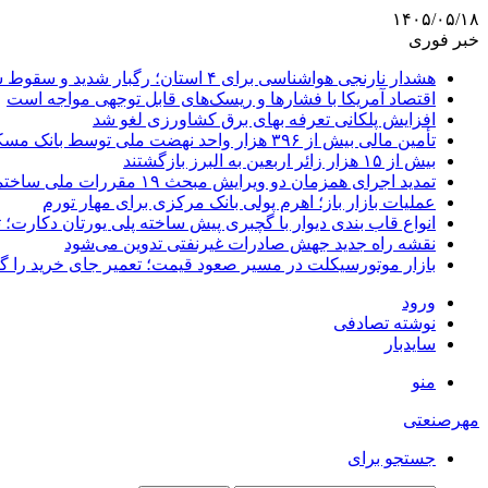
۱۴۰۵/۰۵/۱۸
خبر فوری
هشدار نارنجی هواشناسی برای ۴ استان؛ رگبار شدید و سقوط سنگ در راه است
اقتصاد آمریکا با فشارها و ریسک‌های قابل توجهی مواجه است
افزایش پلکانی تعرفه بهای برق کشاورزی لغو شد
تأمین مالی بیش از ۳۹۶ هزار واحد نهضت ملی توسط بانک مسکن
بیش از ۱۵ هزار زائر اربعین به البرز بازگشتند
تمدید اجرای همزمان دو ویرایش مبحث ۱۹ مقررات ملی ساختمان تا پایان سال
عملیات بازار باز؛ اهرم پولی بانک مرکزی برای مهار تورم
انواع قاب بندی دیوار با گچبری پیش ساخته پلی یورتان دکارت
نقشه راه جدید جهش صادرات غیرنفتی تدوین می‌شود
بازار موتورسیکلت در مسیر صعود قیمت؛ تعمیر جای خرید را 
ورود
نوشته تصادفی
سایدبار
منو
مهرصنعتی
جستجو برای