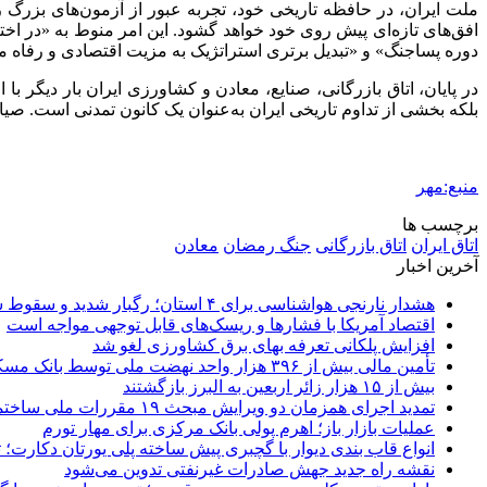
ملت ایران، در حافظه تاریخی خود، تجربه عبور از آزمون‌های بزرگ را 
افق‌های تازه‌ای پیش روی خود خواهد گشود. این امر منوط به «در اختی
دوره پساجنگ» و «تبدیل برتری استراتژیک به مزیت اقتصادی و رفاه 
در پایان، اتاق بازرگانی، صنایع، معادن و کشاورزی ایران بار دیگر 
بلکه بخشی از تداوم تاریخی ایران به‌عنوان یک کانون تمدنی است. صی
منبع:مهر
برچسب ها
اتاق ایران
اتاق بازرگانی
جنگ رمضان
معادن
آخرین اخبار
هشدار نارنجی هواشناسی برای ۴ استان؛ رگبار شدید و سقوط سنگ در راه است
اقتصاد آمریکا با فشارها و ریسک‌های قابل توجهی مواجه است
افزایش پلکانی تعرفه بهای برق کشاورزی لغو شد
تأمین مالی بیش از ۳۹۶ هزار واحد نهضت ملی توسط بانک مسکن
بیش از ۱۵ هزار زائر اربعین به البرز بازگشتند
تمدید اجرای همزمان دو ویرایش مبحث ۱۹ مقررات ملی ساختمان تا پایان سال
عملیات بازار باز؛ اهرم پولی بانک مرکزی برای مهار تورم
انواع قاب بندی دیوار با گچبری پیش ساخته پلی یورتان دکارت
نقشه راه جدید جهش صادرات غیرنفتی تدوین می‌شود