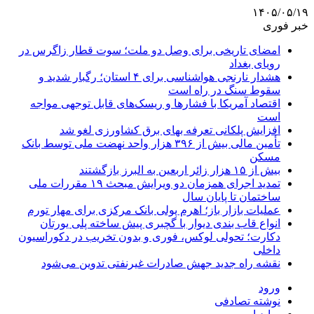
۱۴۰۵/۰۵/۱۹
خبر فوری
امضای تاریخی برای وصل دو ملت؛ سوت قطار زاگرس در
رویای بغداد
هشدار نارنجی هواشناسی برای ۴ استان؛ رگبار شدید و
سقوط سنگ در راه است
اقتصاد آمریکا با فشارها و ریسک‌های قابل توجهی مواجه
است
افزایش پلکانی تعرفه بهای برق کشاورزی لغو شد
تأمین مالی بیش از ۳۹۶ هزار واحد نهضت ملی توسط بانک
مسکن
بیش از ۱۵ هزار زائر اربعین به البرز بازگشتند
تمدید اجرای همزمان دو ویرایش مبحث ۱۹ مقررات ملی
ساختمان تا پایان سال
عملیات بازار باز؛ اهرم پولی بانک مرکزی برای مهار تورم
انواع قاب بندی دیوار با گچبری پیش ساخته پلی یورتان
دکارت؛ تحولی لوکس، فوری و بدون تخریب در دکوراسیون
داخلی
نقشه راه جدید جهش صادرات غیرنفتی تدوین می‌شود
ورود
نوشته تصادفی