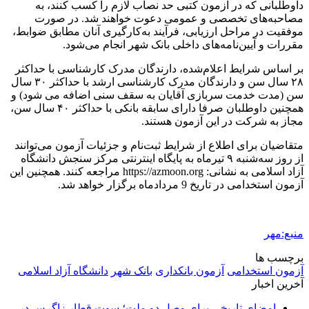
داوطلبانی که در آزمون کتبی حد نصاب لازم را کسب کنند، به
مصاحبه‌های تخصصی و عمومی دعوت خواهند شد. در صورت
موفقیت در مراحل ارزیابی، فرآیند به‌کارگیری آنان مطابق ضوابط،
مقررات و آیین‌نامه‌های داخلی بانک شهر انجام می‌شود.
بر اساس شرایط اعلام‌شده، دارندگان مدرک کارشناسی با حداکثر
۲۸ سال سن و دارندگان مدرک کارشناسی ارشد با حداکثر ۳۰ سال
سن (مدت خدمت سربازی آقایان به سقف سنی اضافه می شود) و
همچنین داوطلبان صرفا دارای سابقه بانکی با حداکثر ۴۰ سال سن،
مجاز به شرکت در این آزمون هستند.
متقاضیان برای اطلاع از شرایط ثبت‌نام و جزئیات آزمون می‌توانند
از روز سه‌شنبه ۹ تیرماه به پایگاه اینترنتی مرکز سنجش دانشگاه
آزاد اسلامی به نشانی: https://azmoon.org مراجعه کنند. همچنین این
آزمون استخدامی در تاریخ 9 مردادماه برگزار خواهد شد.
منبع:مهر
برچسب ها
آزمون استخدامی
آزمون بانکداری
بانک شهر
دانشگاه آزاد اسلامی
آخرین اخبار
امضای تاریخی برای وصل دو ملت؛ سوت قطار زاگرس در