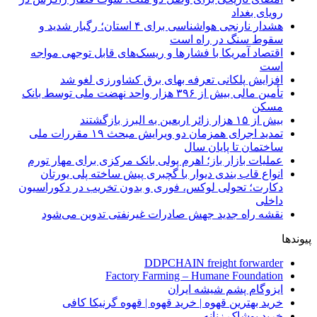
رویای بغداد
هشدار نارنجی هواشناسی برای ۴ استان؛ رگبار شدید و
سقوط سنگ در راه است
اقتصاد آمریکا با فشارها و ریسک‌های قابل توجهی مواجه
است
افزایش پلکانی تعرفه بهای برق کشاورزی لغو شد
تأمین مالی بیش از ۳۹۶ هزار واحد نهضت ملی توسط بانک
مسکن
بیش از ۱۵ هزار زائر اربعین به البرز بازگشتند
تمدید اجرای همزمان دو ویرایش مبحث ۱۹ مقررات ملی
ساختمان تا پایان سال
عملیات بازار باز؛ اهرم پولی بانک مرکزی برای مهار تورم
انواع قاب بندی دیوار با گچبری پیش ساخته پلی یورتان
دکارت؛ تحولی لوکس، فوری و بدون تخریب در دکوراسیون
داخلی
نقشه راه جدید جهش صادرات غیرنفتی تدوین می‌شود
پیوندها
DDPCHAIN freight forwarder
Factory Farming – Humane Foundation
ایزوگام پشم شیشه ایران
خرید بهترین قهوه | خرید قهوه | قهوه گرنیکا کافی
خرید پوشاک زنانه