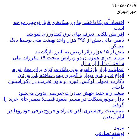
۱۴۰۵/۰۵/۱۷
خبر فوری
اقتصاد آمریکا با فشارها و ریسک‌های قابل توجهی مواجه
است
افزایش پلکانی تعرفه بهای برق کشاورزی لغو شد
تأمین مالی بیش از ۳۹۶ هزار واحد نهضت ملی توسط بانک
مسکن
بیش از ۱۵ هزار زائر اربعین به البرز بازگشتند
تمدید اجرای همزمان دو ویرایش مبحث ۱۹ مقررات ملی
ساختمان تا پایان سال
عملیات بازار باز؛ اهرم پولی بانک مرکزی برای مهار تورم
انواع قاب بندی دیوار با گچبری پیش ساخته پلی یورتان
دکارت؛ تحولی لوکس، فوری و بدون تخریب در دکوراسیون
داخلی
نقشه راه جدید جهش صادرات غیرنفتی تدوین می‌شود
بازار موتورسیکلت در مسیر صعود قیمت؛ تعمیر جای خرید را
گرفت
ممنوعیت رجیستری تلفن همراه و خروج برخی خودروها در
ایام اربعین
ورود
نوشته تصادفی