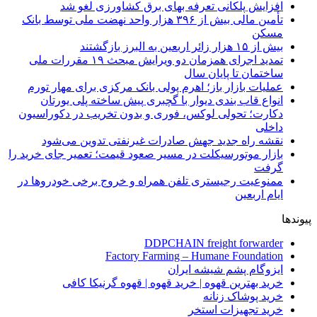
افزایش پلکانی تعرفه بهای برق کشاورزی لغو شد
تأمین مالی بیش از ۳۹۶ هزار واحد نهضت ملی توسط بانک
مسکن
بیش از ۱۵ هزار زائر اربعین به البرز بازگشتند
تمدید اجرای همزمان دو ویرایش مبحث ۱۹ مقررات ملی
ساختمان تا پایان سال
عملیات بازار باز؛ اهرم پولی بانک مرکزی برای مهار تورم
انواع قاب بندی دیوار با گچبری پیش ساخته پلی یورتان
دکارت؛ تحولی لوکس، فوری و بدون تخریب در دکوراسیون
داخلی
نقشه راه جدید جهش صادرات غیرنفتی تدوین می‌شود
بازار موتورسیکلت در مسیر صعود قیمت؛ تعمیر جای خرید را
گرفت
ممنوعیت رجیستری تلفن همراه و خروج برخی خودروها در
ایام اربعین
پیوندها
DDPCHAIN freight forwarder
Factory Farming – Humane Foundation
ایزوگام پشم شیشه ایران
خرید بهترین قهوه | خرید قهوه | قهوه گرنیکا کافی
خرید پوشاک زنانه
خرید تجهیزات استخر