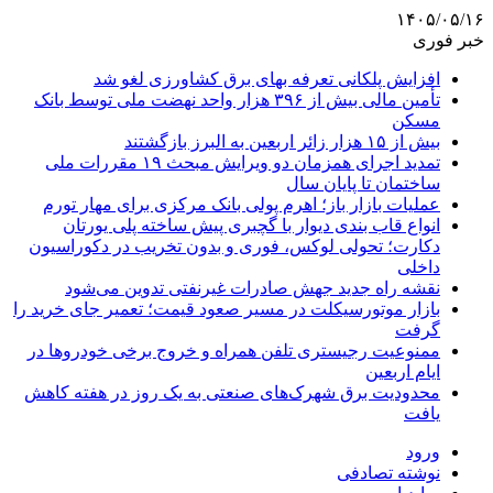
۱۴۰۵/۰۵/۱۶
خبر فوری
افزایش پلکانی تعرفه بهای برق کشاورزی لغو شد
تأمین مالی بیش از ۳۹۶ هزار واحد نهضت ملی توسط بانک
مسکن
بیش از ۱۵ هزار زائر اربعین به البرز بازگشتند
تمدید اجرای همزمان دو ویرایش مبحث ۱۹ مقررات ملی
ساختمان تا پایان سال
عملیات بازار باز؛ اهرم پولی بانک مرکزی برای مهار تورم
انواع قاب بندی دیوار با گچبری پیش ساخته پلی یورتان
دکارت؛ تحولی لوکس، فوری و بدون تخریب در دکوراسیون
داخلی
نقشه راه جدید جهش صادرات غیرنفتی تدوین می‌شود
بازار موتورسیکلت در مسیر صعود قیمت؛ تعمیر جای خرید را
گرفت
ممنوعیت رجیستری تلفن همراه و خروج برخی خودروها در
ایام اربعین
محدودیت برق شهرک‌های صنعتی به یک روز در هفته کاهش
یافت
ورود
نوشته تصادفی