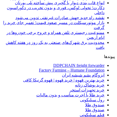
انواع قاب بندی دیوار با گچبری پیش ساخته پلی یورتان
دکارت؛ تحولی لوکس، فوری و بدون تخریب در دکوراسیون
داخلی
نقشه راه جدید جهش صادرات غیرنفتی تدوین می‌شود
بازار موتورسیکلت در مسیر صعود قیمت؛ تعمیر جای خرید را
گرفت
ممنوعیت رجیستری تلفن همراه و خروج برخی خودروها در
ایام اربعین
محدودیت برق شهرک‌های صنعتی به یک روز در هفته کاهش
یافت
پیوندها
DDPCHAIN freight forwarder
Factory Farming – Humane Foundation
ایزوگام پشم شیشه ایران
خرید بهترین قهوه | خرید قهوه | قهوه گرنیکا کافی
خرید پوشاک زنانه
خرید تجهیزات استخر
خرید طلا با اجرت مناسب و بدون مالیات
رول سیلیکونی
صندوق طلا
صندوق طلا
فیلم سیلیکونی