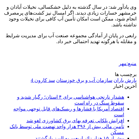
وی یادآور شد: در سال گذشته به دلیل خشکسالی، نخیلات آبادان و
خرمشهر خسارات زیادی دیدند. اگر امسال نیز کشت‌های پرمصرف
انجام شود، ممکن است امکان تأمین آب کافی برای نخیلات وجود
نداشته باشد.
رابعی در پایان از آمادگی مجموعه صنعت آب برای مدیریت شرایط
و مقابله با هرگونه تهدید احتمالی خبر داد.
منبع:مهر
برچسب ها
بارش باران
سازمان آب و برق خوزستان
سد کارون 4
آخرین اخبار
هشدار نارنجی هواشناسی برای ۴ استان؛ رگبار شدید و
سقوط سنگ در راه است
اقتصاد آمریکا با فشارها و ریسک‌های قابل توجهی مواجه
است
افزایش پلکانی تعرفه بهای برق کشاورزی لغو شد
تأمین مالی بیش از ۳۹۶ هزار واحد نهضت ملی توسط بانک
مسکن
بیش از ۱۵ هزار زائر اربعین به البرز بازگشتند