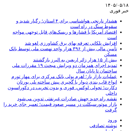
۱۴۰۵/۰۵/۱۸
خبر فوری
هشدار نارنجی هواشناسی برای ۴ استان؛ رگبار شدید و
سقوط سنگ در راه است
اقتصاد آمریکا با فشارها و ریسک‌های قابل توجهی مواجه
است
افزایش پلکانی تعرفه بهای برق کشاورزی لغو شد
تأمین مالی بیش از ۳۹۶ هزار واحد نهضت ملی توسط بانک
مسکن
بیش از ۱۵ هزار زائر اربعین به البرز بازگشتند
تمدید اجرای همزمان دو ویرایش مبحث ۱۹ مقررات ملی
ساختمان تا پایان سال
عملیات بازار باز؛ اهرم پولی بانک مرکزی برای مهار تورم
انواع قاب بندی دیوار با گچبری پیش ساخته پلی یورتان
دکارت؛ تحولی لوکس، فوری و بدون تخریب در دکوراسیون
داخلی
نقشه راه جدید جهش صادرات غیرنفتی تدوین می‌شود
بازار موتورسیکلت در مسیر صعود قیمت؛ تعمیر جای خرید را
گرفت
ورود
نوشته تصادفی