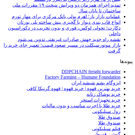
تمدید اجرای همزمان دو ویرایش مبحث ۱۹ مقررات ملی
ساختمان تا پایان سال
عملیات بازار باز؛ اهرم پولی بانک مرکزی برای مهار تورم
انواع قاب بندی دیوار با گچبری پیش ساخته پلی یورتان
دکارت؛ تحولی لوکس، فوری و بدون تخریب در دکوراسیون
داخلی
نقشه راه جدید جهش صادرات غیرنفتی تدوین می‌شود
بازار موتورسیکلت در مسیر صعود قیمت؛ تعمیر جای خرید را
گرفت
پیوندها
DDPCHAIN freight forwarder
Factory Farming – Humane Foundation
ایزوگام پشم شیشه ایران
خرید بهترین قهوه | خرید قهوه | قهوه گرنیکا کافی
خرید پوشاک زنانه
خرید تجهیزات استخر
خرید طلا با اجرت مناسب و بدون مالیات
رول سیلیکونی
صندوق طلا
صندوق طلا
فیلم سیلیکونی
گوشی قسطی