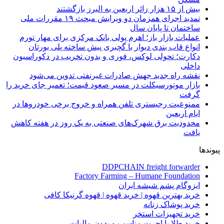
بیش از ۱۵ هزار زائر اربعین به البرز بازگشتند
تمدید اجرای همزمان دو ویرایش مبحث ۱۹ مقررات ملی
ساختمان تا پایان سال
عملیات بازار باز؛ اهرم پولی بانک مرکزی برای مهار تورم
انواع قاب بندی دیوار با گچبری پیش ساخته پلی یورتان
دکارت؛ تحولی لوکس، فوری و بدون تخریب در دکوراسیون
داخلی
نقشه راه جدید جهش صادرات غیرنفتی تدوین می‌شود
بازار موتورسیکلت در مسیر صعود قیمت؛ تعمیر جای خرید را
گرفت
ممنوعیت رجیستری تلفن همراه و خروج برخی خودروها در
ایام اربعین
محدودیت برق شهرک‌های صنعتی به یک روز در هفته کاهش
یافت
پیوندها
DDPCHAIN freight forwarder
Factory Farming – Humane Foundation
ایزوگام پشم شیشه ایران
خرید بهترین قهوه | خرید قهوه | قهوه گرنیکا کافی
خرید پوشاک زنانه
خرید تجهیزات استخر
خرید طلا با اجرت مناسب و بدون مالیات