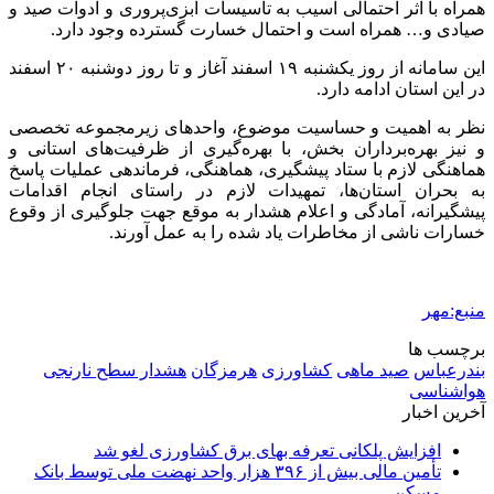
همراه با اثر احتمالی آسیب به تاسیسات آبزی‌پروری و ادوات صید و
صیادی و… همراه است و احتمال خسارت گسترده وجود دارد.
این سامانه از روز یکشنبه ۱۹ اسفند آغاز و تا روز دوشنبه ۲۰ اسفند
در این استان ادامه دارد.
نظر به اهمیت و حساسیت موضوع، واحدهای زیرمجموعه تخصصی
و نیز بهره‌برداران بخش، با بهره‌گیری از ظرفیت‌های استانی و
هماهنگی لازم با ستاد پیشگیری، هماهنگی، فرماندهی عملیات پاسخ
به بحران استان‌ها، تمهیدات لازم در راستای انجام اقدامات
پیشگیرانه، آمادگی و اعلام هشدار به موقع جهت جلوگیری از وقوع
خسارات ناشی از مخاطرات یاد شده را به عمل آورند.
منبع:مهر
برچسب ها
بندرعباس
صید ماهی
کشاورزی
هرمزگان
هشدار سطح نارنجی
هواشناسی
آخرین اخبار
افزایش پلکانی تعرفه بهای برق کشاورزی لغو شد
تأمین مالی بیش از ۳۹۶ هزار واحد نهضت ملی توسط بانک
مسکن