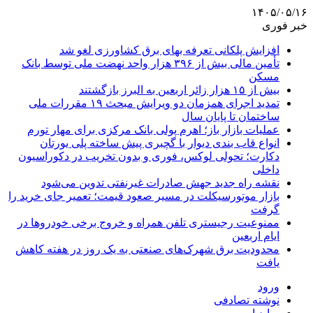
۱۴۰۵/۰۵/۱۶
خبر فوری
افزایش پلکانی تعرفه بهای برق کشاورزی لغو شد
تأمین مالی بیش از ۳۹۶ هزار واحد نهضت ملی توسط بانک
مسکن
بیش از ۱۵ هزار زائر اربعین به البرز بازگشتند
تمدید اجرای همزمان دو ویرایش مبحث ۱۹ مقررات ملی
ساختمان تا پایان سال
عملیات بازار باز؛ اهرم پولی بانک مرکزی برای مهار تورم
انواع قاب بندی دیوار با گچبری پیش ساخته پلی یورتان
دکارت؛ تحولی لوکس، فوری و بدون تخریب در دکوراسیون
داخلی
نقشه راه جدید جهش صادرات غیرنفتی تدوین می‌شود
بازار موتورسیکلت در مسیر صعود قیمت؛ تعمیر جای خرید را
گرفت
ممنوعیت رجیستری تلفن همراه و خروج برخی خودروها در
ایام اربعین
محدودیت برق شهرک‌های صنعتی به یک روز در هفته کاهش
یافت
ورود
نوشته تصادفی