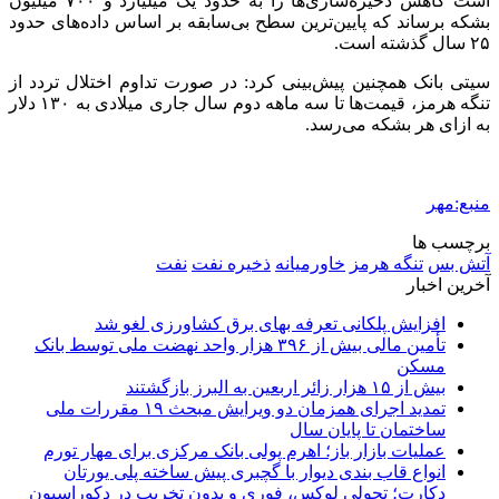
است کاهش ذخیره‌سازی‌ها را به حدود یک میلیارد و ۷۰۰ میلیون
بشکه برساند که پایین‌ترین سطح بی‌سابقه بر اساس داده‌های حدود
۲۵ سال گذشته است.
سیتی بانک همچنین پیش‌بینی کرد: در صورت تداوم اختلال تردد از
تنگه هرمز، قیمت‌ها تا سه ماهه دوم سال جاری میلادی به ۱۳۰ دلار
به ازای هر بشکه می‌رسد.
منبع:مهر
برچسب ها
آتش بس
تنگه هرمز
خاورمیانه
ذخیره نفت
نفت
آخرین اخبار
افزایش پلکانی تعرفه بهای برق کشاورزی لغو شد
تأمین مالی بیش از ۳۹۶ هزار واحد نهضت ملی توسط بانک
مسکن
بیش از ۱۵ هزار زائر اربعین به البرز بازگشتند
تمدید اجرای همزمان دو ویرایش مبحث ۱۹ مقررات ملی
ساختمان تا پایان سال
عملیات بازار باز؛ اهرم پولی بانک مرکزی برای مهار تورم
انواع قاب بندی دیوار با گچبری پیش ساخته پلی یورتان
دکارت؛ تحولی لوکس، فوری و بدون تخریب در دکوراسیون