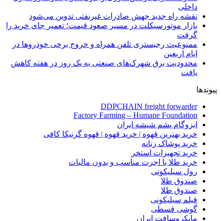
داخلی
نقشه راه جدید جهش صادرات غیرنفتی تدوین می‌شود
بازار موتورسیکلت در مسیر صعود قیمت؛ تعمیر جای خرید را
گرفت
ممنوعیت رجیستری تلفن همراه و خروج برخی خودروها در
ایام اربعین
محدودیت برق شهرک‌های صنعتی به یک روز در هفته کاهش
یافت
پیوندها
DDPCHAIN freight forwarder
Factory Farming – Humane Foundation
ایزوگام پشم شیشه ایران
خرید بهترین قهوه | خرید قهوه | قهوه گرنیکا کافی
خرید پوشاک زنانه
خرید تجهیزات استخر
خرید طلا با اجرت مناسب و بدون مالیات
رول سیلیکونی
صندوق طلا
صندوق طلا
فیلم سیلیکونی
گوشی قسطی
مایکروسافت ایران