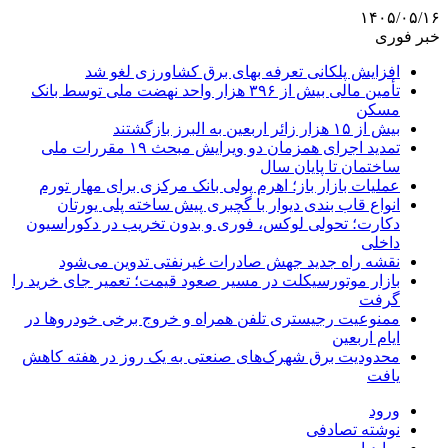
۱۴۰۵/۰۵/۱۶
خبر فوری
افزایش پلکانی تعرفه بهای برق کشاورزی لغو شد
تأمین مالی بیش از ۳۹۶ هزار واحد نهضت ملی توسط بانک
مسکن
بیش از ۱۵ هزار زائر اربعین به البرز بازگشتند
تمدید اجرای همزمان دو ویرایش مبحث ۱۹ مقررات ملی
ساختمان تا پایان سال
عملیات بازار باز؛ اهرم پولی بانک مرکزی برای مهار تورم
انواع قاب بندی دیوار با گچبری پیش ساخته پلی یورتان
دکارت؛ تحولی لوکس، فوری و بدون تخریب در دکوراسیون
داخلی
نقشه راه جدید جهش صادرات غیرنفتی تدوین می‌شود
بازار موتورسیکلت در مسیر صعود قیمت؛ تعمیر جای خرید را
گرفت
ممنوعیت رجیستری تلفن همراه و خروج برخی خودروها در
ایام اربعین
محدودیت برق شهرک‌های صنعتی به یک روز در هفته کاهش
یافت
ورود
نوشته تصادفی