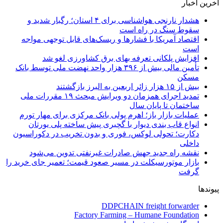
آخرین اخبار
هشدار نارنجی هواشناسی برای ۴ استان؛ رگبار شدید و
سقوط سنگ در راه است
اقتصاد آمریکا با فشارها و ریسک‌های قابل توجهی مواجه
است
افزایش پلکانی تعرفه بهای برق کشاورزی لغو شد
تأمین مالی بیش از ۳۹۶ هزار واحد نهضت ملی توسط بانک
مسکن
بیش از ۱۵ هزار زائر اربعین به البرز بازگشتند
تمدید اجرای همزمان دو ویرایش مبحث ۱۹ مقررات ملی
ساختمان تا پایان سال
عملیات بازار باز؛ اهرم پولی بانک مرکزی برای مهار تورم
انواع قاب بندی دیوار با گچبری پیش ساخته پلی یورتان
دکارت؛ تحولی لوکس، فوری و بدون تخریب در دکوراسیون
داخلی
نقشه راه جدید جهش صادرات غیرنفتی تدوین می‌شود
بازار موتورسیکلت در مسیر صعود قیمت؛ تعمیر جای خرید را
گرفت
پیوندها
DDPCHAIN freight forwarder
Factory Farming – Humane Foundation