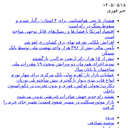
۱۴۰۵/۰۵/۱۸
خبر فوری
هشدار نارنجی هواشناسی برای ۴ استان؛ رگبار شدید و
سقوط سنگ در راه است
اقتصاد آمریکا با فشارها و ریسک‌های قابل توجهی مواجه
است
افزایش پلکانی تعرفه بهای برق کشاورزی لغو شد
تأمین مالی بیش از ۳۹۶ هزار واحد نهضت ملی توسط بانک
مسکن
بیش از ۱۵ هزار زائر اربعین به البرز بازگشتند
تمدید اجرای همزمان دو ویرایش مبحث ۱۹ مقررات ملی
ساختمان تا پایان سال
عملیات بازار باز؛ اهرم پولی بانک مرکزی برای مهار تورم
انواع قاب بندی دیوار با گچبری پیش ساخته پلی یورتان
دکارت؛ تحولی لوکس، فوری و بدون تخریب در دکوراسیون
داخلی
نقشه راه جدید جهش صادرات غیرنفتی تدوین می‌شود
بازار موتورسیکلت در مسیر صعود قیمت؛ تعمیر جای خرید را
گرفت
ورود
نوشته تصادفی